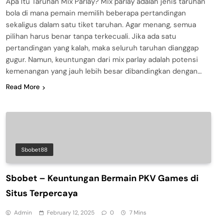
Apa Itu Taruhan Mix Parlay? Mix parlay adalah jenis taruhan
bola di mana pemain memilih beberapa pertandingan
sekaligus dalam satu tiket taruhan. Agar menang, semua
pilihan harus benar tanpa terkecuali. Jika ada satu
pertandingan yang kalah, maka seluruh taruhan dianggap
gugur. Namun, keuntungan dari mix parlay adalah potensi
kemenangan yang jauh lebih besar dibandingkan dengan…
Read More
Sbobet88
Sbobet – Keuntungan Bermain PKV Games di
Situs Terpercaya
Admin
February 12, 2025
0
7 Mins