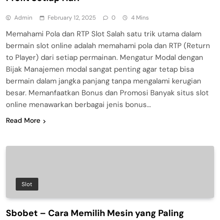
Admin
February 12, 2025
0
4 Mins
Memahami Pola dan RTP Slot Salah satu trik utama dalam
bermain slot online adalah memahami pola dan RTP (Return
to Player) dari setiap permainan. Mengatur Modal dengan
Bijak Manajemen modal sangat penting agar tetap bisa
bermain dalam jangka panjang tanpa mengalami kerugian
besar. Memanfaatkan Bonus dan Promosi Banyak situs slot
online menawarkan berbagai jenis bonus…
Read More
Slot
Sbobet – Cara Memilih Mesin yang Paling