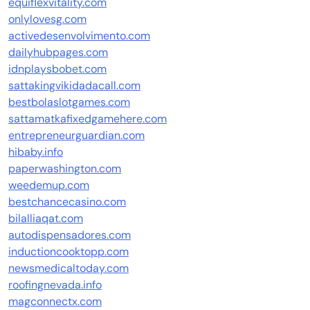
equiflexvitality.com
onlylovesg.com
activedesenvolvimento.com
dailyhubpages.com
idnplaysbobet.com
sattakingvikidadacall.com
bestbolaslotgames.com
sattamatkafixedgamehere.com
entrepreneurguardian.com
hibaby.info
paperwashington.com
weedemup.com
bestchancecasino.com
bilalliaqat.com
autodispensadores.com
inductioncooktopp.com
newsmedicaltoday.com
roofingnevada.info
magconnectx.com