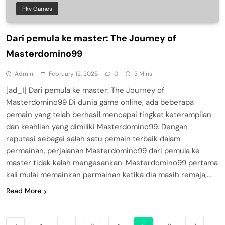
Pkv Games
Dari pemula ke master: The Journey of
Masterdomino99
Admin
February 12, 2025
0
3 Mins
[ad_1] Dari pemula ke master: The Journey of
Masterdomino99 Di dunia game online, ada beberapa
pemain yang telah berhasil mencapai tingkat keterampilan
dan keahlian yang dimiliki Masterdomino99. Dengan
reputasi sebagai salah satu pemain terbaik dalam
permainan, perjalanan Masterdomino99 dari pemula ke
master tidak kalah mengesankan. Masterdomino99 pertama
kali mulai memainkan permainan ketika dia masih remaja,…
Read More