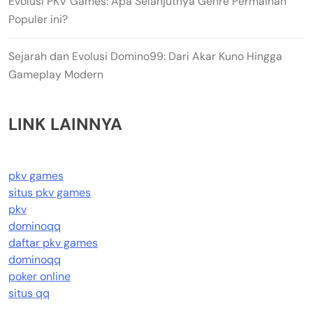
Evolusi PKV Games: Apa Selanjutnya Genre Permainan
Populer ini?
Sejarah dan Evolusi Domino99: Dari Akar Kuno Hingga
Gameplay Modern
LINK LAINNYA
pkv games
situs pkv games
pkv
dominoqq
daftar pkv games
dominoqq
poker online
situs qq