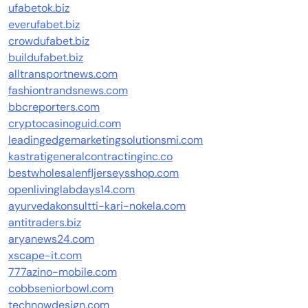
ufabetok.biz
everufabet.biz
crowdufabet.biz
buildufabet.biz
alltransportnews.com
fashiontrandsnews.com
bbcreporters.com
cryptocasinoguid.com
leadingedgemarketingsolutionsmi.com
kastratigeneralcontractinginc.co
bestwholesalenfljerseysshop.com
openlivinglabdays14.com
ayurvedakonsultti-kari-nokela.com
antitraders.biz
aryanews24.com
xscape-it.com
777azino-mobile.com
cobbseniorbowl.com
technowdesign.com