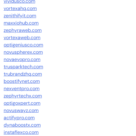
vividusco.com
vortexahq.com
zenithifyit.com
maxxiohub.com
zephyraweb.com
vortexaweb.com
optigeniusco.com
novuspherex.com
novaevopro.com
trusparktech.com
trubrandzhq.com
boostifynet.com
nexventpro.com
zephyrtechx.com
optigoxpert.com
novuswayz.com
actifypro.com
dynaboostx.com
instaflexco.com