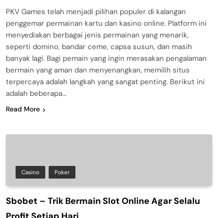
PKV Games telah menjadi pilihan populer di kalangan
penggemar permainan kartu dan kasino online. Platform ini
menyediakan berbagai jenis permainan yang menarik,
seperti domino, bandar ceme, capsa susun, dan masih
banyak lagi. Bagi pemain yang ingin merasakan pengalaman
bermain yang aman dan menyenangkan, memilih situs
terpercaya adalah langkah yang sangat penting. Berikut ini
adalah beberapa…
Read More
Casino
Poker
Sbobet – Trik Bermain Slot Online Agar Selalu
Profit Setiap Hari