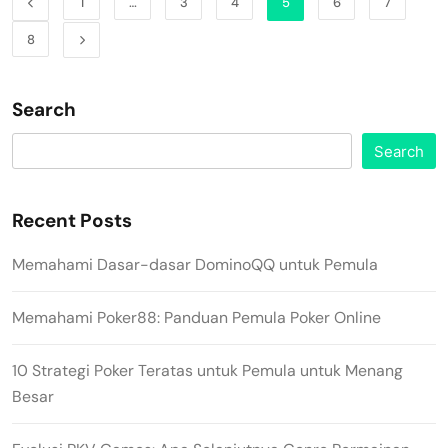
1
…
3
4
5
6
7
8
Search
Search
Recent Posts
Memahami Dasar-dasar DominoQQ untuk Pemula
Memahami Poker88: Panduan Pemula Poker Online
10 Strategi Poker Teratas untuk Pemula untuk Menang
Besar