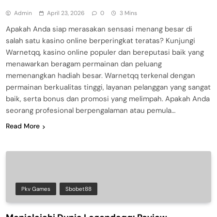
Admin
April 23, 2026
0
3 Mins
Apakah Anda siap merasakan sensasi menang besar di
salah satu kasino online berperingkat teratas? Kunjungi
Warnetqq, kasino online populer dan bereputasi baik yang
menawarkan beragam permainan dan peluang
memenangkan hadiah besar. Warnetqq terkenal dengan
permainan berkualitas tinggi, layanan pelanggan yang sangat
baik, serta bonus dan promosi yang melimpah. Apakah Anda
seorang profesional berpengalaman atau pemula…
Read More
Pkv Games
Sbobet88