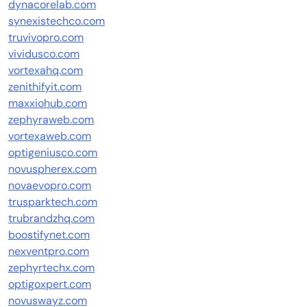
dynacorelab.com
synexistechco.com
truvivopro.com
vividusco.com
vortexahq.com
zenithifyit.com
maxxiohub.com
zephyraweb.com
vortexaweb.com
optigeniusco.com
novuspherex.com
novaevopro.com
trusparktech.com
trubrandzhq.com
boostifynet.com
nexventpro.com
zephyrtechx.com
optigoxpert.com
novuswayz.com