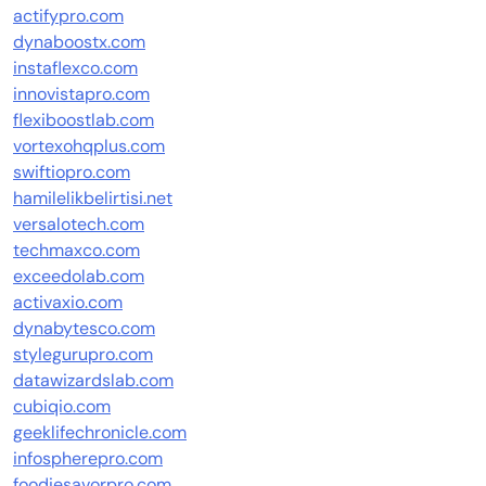
actifypro.com
dynaboostx.com
instaflexco.com
innovistapro.com
flexiboostlab.com
vortexohqplus.com
swiftiopro.com
hamilelikbelirtisi.net
versalotech.com
techmaxco.com
exceedolab.com
activaxio.com
dynabytesco.com
stylegurupro.com
datawizardslab.com
cubiqio.com
geeklifechronicle.com
infospherepro.com
foodiesavorpro.com