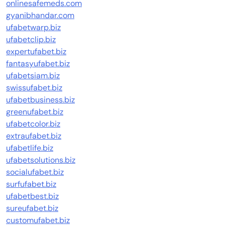
onlinesafemeds.com
gyanibhandar.com
ufabetwarp.biz
ufabetclip.biz
expertufabet.biz
fantasyufabet.biz
ufabetsiam.biz
swissufabet.biz
ufabetbusiness.biz
greenufabet.biz
ufabetcolor.biz
extraufabet.biz
ufabetlife.biz
ufabetsolutions.biz
socialufabet.biz
surfufabet.biz
ufabetbest.biz
sureufabet.biz
customufabet.biz