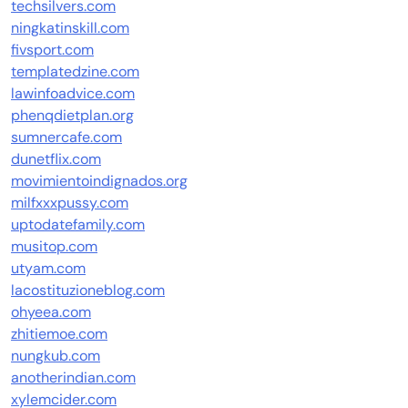
techsilvers.com
ningkatinskill.com
fivsport.com
templatedzine.com
lawinfoadvice.com
phenqdietplan.org
sumnercafe.com
dunetflix.com
movimientoindignados.org
milfxxxpussy.com
uptodatefamily.com
musitop.com
utyam.com
lacostituzioneblog.com
ohyeea.com
zhitiemoe.com
nungkub.com
anotherindian.com
xylemcider.com