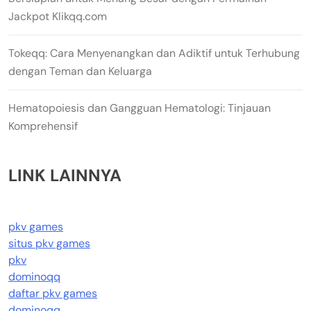
Jackpot Klikqq.com
Tokeqq: Cara Menyenangkan dan Adiktif untuk Terhubung
dengan Teman dan Keluarga
Hematopoiesis dan Gangguan Hematologi: Tinjauan
Komprehensif
LINK LAINNYA
pkv games
situs pkv games
pkv
dominoqq
daftar pkv games
dominoqq