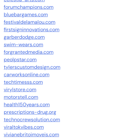
forumchampions.com
bluebargames.com
festivaldelamalou.com
firstsigninnovations.com
garberdodge.com
swim-wears.com
forgrantedmedia.com
peolpstar.com
tylerscustomdesign.com
carworksonline.com
techtimesss.com
virylstore.com
motorstell.com
health150years.com
prescriptions-drug.org
technocrewsolution.com
viraltokvibes.com
vivianebritoimoveis.com