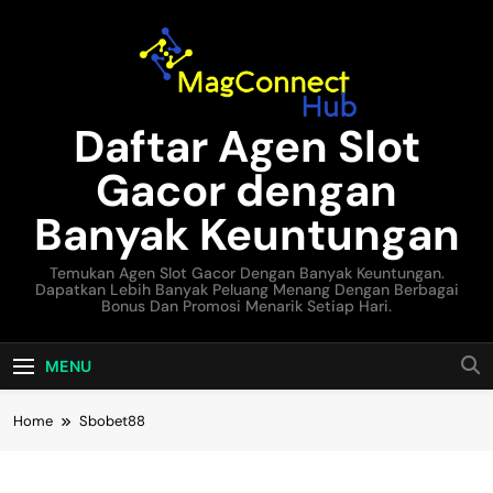
Skip
to
content
Daftar Agen Slot
Gacor dengan
Banyak Keuntungan
Temukan Agen Slot Gacor Dengan Banyak Keuntungan.
Dapatkan Lebih Banyak Peluang Menang Dengan Berbagai
Bonus Dan Promosi Menarik Setiap Hari.
MENU
Home
Sbobet88