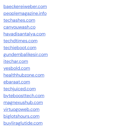
baeckereiweber.com
peoplemagazine.info
techashes.com
canyouwash.co
havadisantalya.com
techdtimes.com
techieboot.com
gundembalikesir.com
itechar.com
yesbold.com
healthhubzone.com
ebaraat.com
techjuiced.com
byteboosttech.com
magnexushub.com
virtuogoweb.com
biglotshours.com
buyliraglutide.com