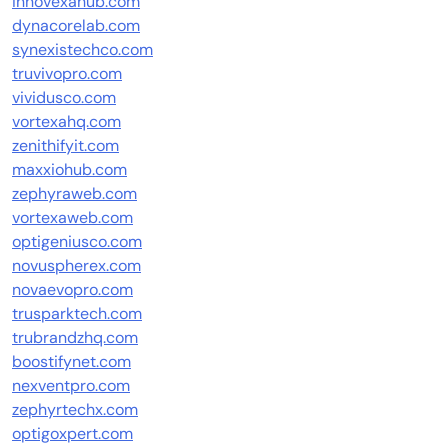
innovexahub.com
dynacorelab.com
synexistechco.com
truvivopro.com
vividusco.com
vortexahq.com
zenithifyit.com
maxxiohub.com
zephyraweb.com
vortexaweb.com
optigeniusco.com
novuspherex.com
novaevopro.com
trusparktech.com
trubrandzhq.com
boostifynet.com
nexventpro.com
zephyrtechx.com
optigoxpert.com