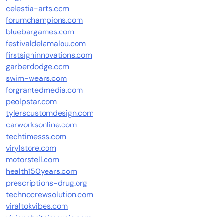
celestia-arts.com
forumchampions.com
bluebargames.com
festivaldelamalou.com
firstsigninnovations.com
garberdodge.com
swim-wears.com
forgrantedmedia.com
peolpstar.com
tylerscustomdesign.com
carworksonline.com
techtimesss.com
virylstore.com
motorstell.com
health150years.com
prescriptions-drug.org
technocrewsolution.com
viraltokvibes.com