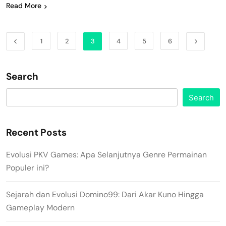
Read More
1
2
3
4
5
6
Search
Search
Recent Posts
Evolusi PKV Games: Apa Selanjutnya Genre Permainan
Populer ini?
Sejarah dan Evolusi Domino99: Dari Akar Kuno Hingga
Gameplay Modern