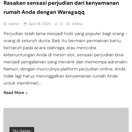
Rasakan sensasi perjudian dari kenyamanan
rumah Anda dengan Waragaqq
Admin
April 16, 2025
0
3 Mins
Perjudian telah lama menjadi hobi yang populer bagi orang -
orang di seluruh dunia. Baik itu bermain permainan kartu,
bertaruh pada acara olahraga, atau mencoba
keberuntungan Anda di mesin slot, sensasi perjudian bisa
menjadi pengalaman yang menarik dan memompa adrenalin.
Namun, dengan munculnya platform perjudian online, Anda
tidak lagi harus meninggalkan kenyamanan rumah Anda
untuk menikmati…
Read More
Pkv Games