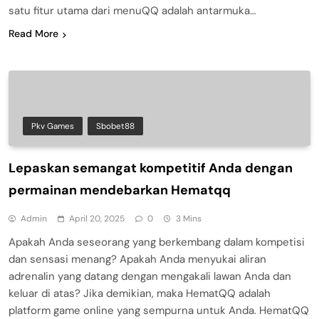
satu fitur utama dari menuQQ adalah antarmuka…
Read More
Pkv Games
Sbobet88
Lepaskan semangat kompetitif Anda dengan
permainan mendebarkan Hematqq
Admin
April 20, 2025
0
3 Mins
Apakah Anda seseorang yang berkembang dalam kompetisi
dan sensasi menang? Apakah Anda menyukai aliran
adrenalin yang datang dengan mengakali lawan Anda dan
keluar di atas? Jika demikian, maka HematQQ adalah
platform game online yang sempurna untuk Anda. HematQQ