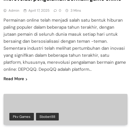
Admin
April 17, 2025
0
3 Mins
Permainan online telah menjadi salah satu bentuk hiburan
paling populer dalam beberapa tahun terakhir, dengan
jutaan pemain di seluruh dunia masuk setiap hari untuk
bersaing dan bersosialisasi dengan teman -teman.
Sementara industri telah melihat pertumbuhan dan inovasi
yang signifikan dalam beberapa tahun terakhir, satu
platform, khususnya, merevolusi pengalaman bermain game
online: DEPOQQ. DepoQQ adalah platform…
Read More
Pkv Games
Sbobet88