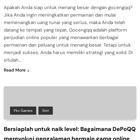
Apakah Anda siap untuk menang besar dengan gocengqq?
Jika Anda ingin meningkatkan permainan dan mulai
memenangkan uang tunai yang serius, maka Anda telah
datang ke tempat yang tepat. Gocengqq adalah platform
perjudian online populer yang menawarkan berbagai
permainan dan peluang untuk menang besar. Tetapi untuk
menjadi sukses, Anda harus memiliki strategi yang solid. Di
situlah…
Read More
Pkv Games
Slot
Bersiaplah untuk naik level: Bagaimana DePoQQ
merevolusi pengalaman bermain game online