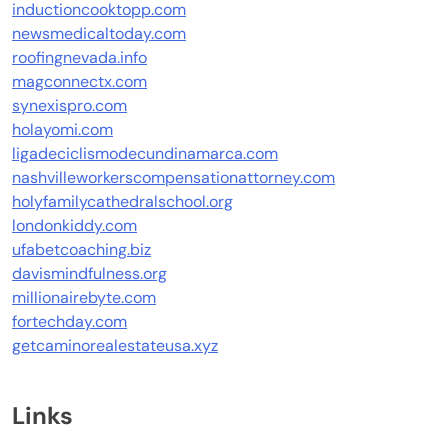
inductioncooktopp.com
newsmedicaltoday.com
roofingnevada.info
magconnectx.com
synexispro.com
holayomi.com
ligadeciclismodecundinamarca.com
nashvilleworkerscompensationattorney.com
holyfamilycathedralschool.org
londonkiddy.com
ufabetcoaching.biz
davismindfulness.org
millionairebyte.com
fortechday.com
getcaminorealestateusa.xyz
Links