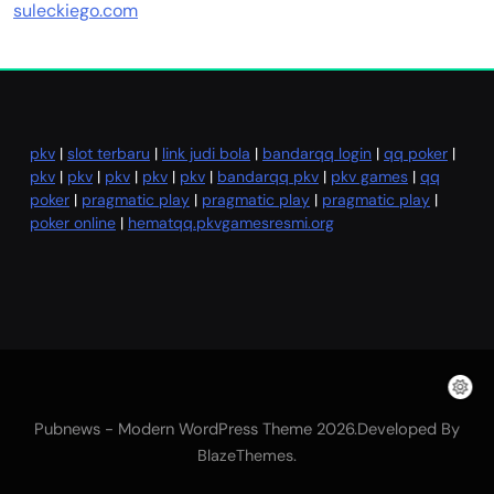
suleckiego.com
pkv
|
slot terbaru
|
link judi bola
|
bandarqq login
|
qq poker
|
pkv
|
pkv
|
pkv
|
pkv
|
pkv
|
bandarqq pkv
|
pkv games
|
qq
poker
|
pragmatic play
|
pragmatic play
|
pragmatic play
|
poker online
|
hematqq.pkvgamesresmi.org
Pubnews - Modern WordPress Theme 2026.Developed By
.
BlazeThemes