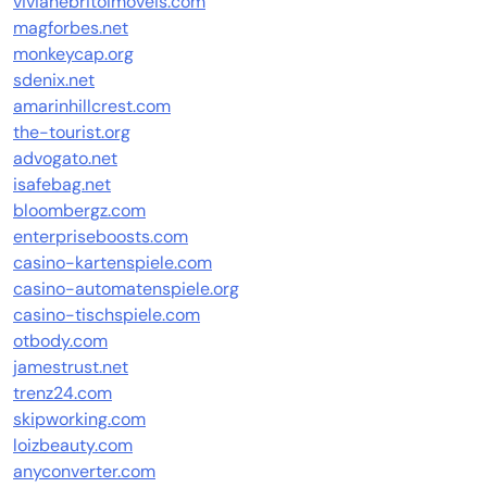
vivianebritoimoveis.com
magforbes.net
monkeycap.org
sdenix.net
amarinhillcrest.com
the-tourist.org
advogato.net
isafebag.net
bloombergz.com
enterpriseboosts.com
casino-kartenspiele.com
casino-automatenspiele.org
casino-tischspiele.com
otbody.com
jamestrust.net
trenz24.com
skipworking.com
loizbeauty.com
anyconverter.com