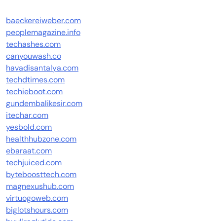
baeckereiweber.com
peoplemagazine.info
techashes.com
canyouwash.co
havadisantalya.com
techdtimes.com
techieboot.com
gundembalikesir.com
itechar.com
yesbold.com
healthhubzone.com
ebaraat.com
techjuiced.com
byteboosttech.com
magnexushub.com
virtuogoweb.com
biglotshours.com