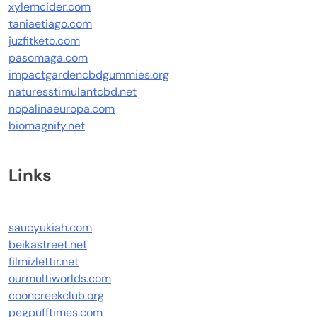
xylemcider.com
taniaetiago.com
juzfitketo.com
pasomaga.com
impactgardencbdgummies.org
naturesstimulantcbd.net
nopalinaeuropa.com
biomagnify.net
Links
saucyukiah.com
beikastreet.net
filmizlettir.net
ourmultiworlds.com
cooncreekclub.org
pegpufftimes.com