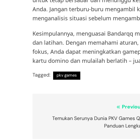
untuk tetap bersabar dan menunggu ke
Anda. Jangan terburu-buru mengambil 
menganalisis situasi sebelum mengambi
Kesimpulannya, menguasai Bandarqq me
dan latihan. Dengan memahami aturan, m
fokus, Anda dapat meningkatkan gamepla
kartu domino dan mulailah berlatih – j
Tagged:
pkv games
Post
Previou
navigation
Temukan Serunya Dunia PKV Games Q
Panduan Lengk