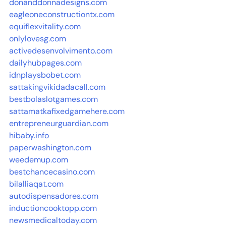
donanddonnadesigns.com
eagleoneconstructiontx.com
equiflexvitality.com
onlylovesg.com
activedesenvolvimento.com
dailyhubpages.com
idnplaysbobet.com
sattakingvikidadacall.com
bestbolaslotgames.com
sattamatkafixedgamehere.com
entrepreneurguardian.com
hibaby.info
paperwashington.com
weedemup.com
bestchancecasino.com
bilalliaqat.com
autodispensadores.com
inductioncooktopp.com
newsmedicaltoday.com