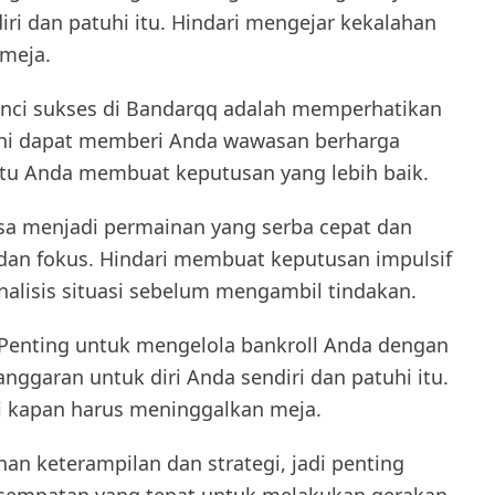
ri dan patuhi itu. Hindari mengejar kekalahan
meja.
kunci sukses di Bandarqq adalah memperhatikan
 Ini dapat memberi Anda wawasan berharga
u Anda membuat keputusan yang lebih baik.
isa menjadi permainan yang serba cepat dan
g dan fokus. Hindari membuat keputusan impulsif
lisis situasi sebelum mengambil tindakan.
 Penting untuk mengelola bankroll Anda dengan
nggaran untuk diri Anda sendiri dan patuhi itu.
i kapan harus meninggalkan meja.
an keterampilan dan strategi, jadi penting