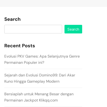
Search
Search
Recent Posts
Evolusi PKV Games: Apa Selanjutnya Genre
Permainan Populer ini?
Sejarah dan Evolusi Domino99: Dari Akar
Kuno Hingga Gameplay Modern
Bersiaplah untuk Menang Besar dengan
Permainan Jackpot Klikqq.com