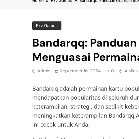
Home
Pkv Games
Bandarqq: Panduan Utama untu
Pkv Games
Bandarqq: Panduan
Menguasai Permain
Admin
September 16, 2024
0
4 Mins
Bandarqq adalah permainan kartu popule
mendapatkan popularitas di seluruh du
keterampilan, strategi, dan sedikit keb
meningkatkan keterampilan Bandarqq A
ini cocok untuk Anda.