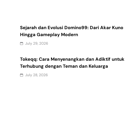
Sejarah dan Evolusi Domino99: Dari Akar Kuno
Hingga Gameplay Modern
July 29, 2026
Tokeqq: Cara Menyenangkan dan Adiktif untuk
Terhubung dengan Teman dan Keluarga
July 28, 2026