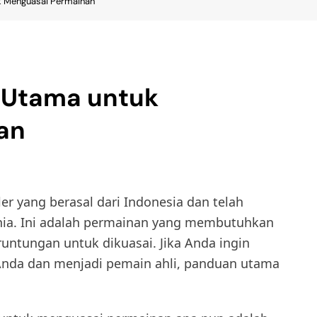
k Menguasai Permainan
 Utama untuk
an
r yang berasal dari Indonesia dan telah
nia. Ini adalah permainan yang membutuhkan
eruntungan untuk dikuasai. Jika Anda ingin
nda dan menjadi pemain ahli, panduan utama