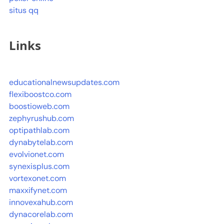
situs qq
Links
educationalnewsupdates.com
flexiboostco.com
boostioweb.com
zephyrushub.com
optipathlab.com
dynabytelab.com
evolvionet.com
synexisplus.com
vortexonet.com
maxxifynet.com
innovexahub.com
dynacorelab.com