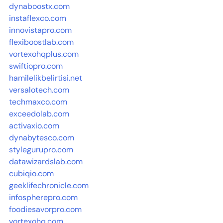
dynaboostx.com
instaflexco.com
innovistapro.com
flexiboostlab.com
vortexohqplus.com
swiftiopro.com
hamilelikbelirtisi.net
versalotech.com
techmaxco.com
exceedolab.com
activaxio.com
dynabytesco.com
stylegurupro.com
datawizardslab.com
cubiqio.com
geeklifechronicle.com
infospherepro.com
foodiesavorpro.com
vortexohq.com