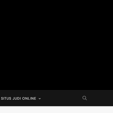
SITUS JUDI ONLINE