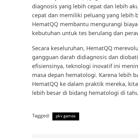
diagnosis yang lebih cepat dan lebih a
cepat dan memiliki peluang yang lebih ba
HematQQ membantu mengurangi biaya 
kebutuhan untuk tes berulang dan peraw
Secara keseluruhan, HematQQ merevolu
gangguan darah didiagnosis dan diobati
efisiensinya, teknologi inovatif ini me
masa depan hematologi. Karena lebih 
HematQQ ke dalam praktik mereka, kita
lebih besar di bidang hematologi di ta
Tagged:
pkv games