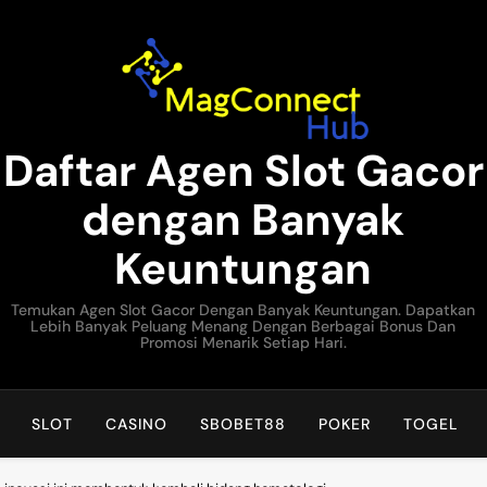
Daftar Agen Slot Gacor
dengan Banyak
Keuntungan
Temukan Agen Slot Gacor Dengan Banyak Keuntungan. Dapatkan
Lebih Banyak Peluang Menang Dengan Berbagai Bonus Dan
Promosi Menarik Setiap Hari.
SLOT
CASINO
SBOBET88
POKER
TOGEL