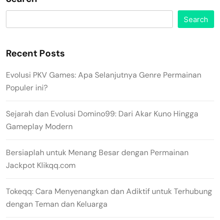
Search
Recent Posts
Evolusi PKV Games: Apa Selanjutnya Genre Permainan
Populer ini?
Sejarah dan Evolusi Domino99: Dari Akar Kuno Hingga
Gameplay Modern
Bersiaplah untuk Menang Besar dengan Permainan
Jackpot Klikqq.com
Tokeqq: Cara Menyenangkan dan Adiktif untuk Terhubung
dengan Teman dan Keluarga