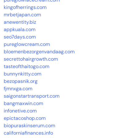
kingofherrings.com
mrbetjapan.com
anewentity.biz
appkuala.com
seo7days.com
pureglowcream.com
bloemenbezorgenvandaag.com
secrettohairgrowth.com
tasteofthaitogo.com
bunnynkitty.com
bezopasnik.org
fjmnxga.com
saigonstartransport.com
bangmaxwin.com
infonetive.com
epictacoshop.com
biopuraskinserum.com
californiafinances.info