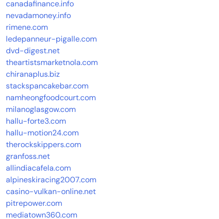
canadafinance.info
nevadamoney.info
rimene.com
ledepanneur-pigalle.com
dvd-digest.net
theartistsmarketnola.com
chiranaplus.biz
stackspancakebar.com
namheongfoodcourt.com
milanoglasgow.com
hallu-forte3.com
hallu-motion24.com
therockskippers.com
granfoss.net
allindiacafela.com
alpineskiracing2007.com
casino-vulkan-online.net
pitrepower.com
mediatown360.com