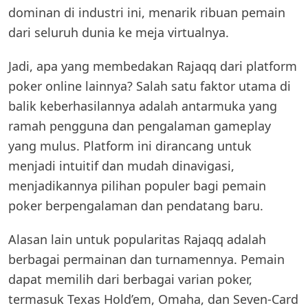
dominan di industri ini, menarik ribuan pemain
dari seluruh dunia ke meja virtualnya.
Jadi, apa yang membedakan Rajaqq dari platform
poker online lainnya? Salah satu faktor utama di
balik keberhasilannya adalah antarmuka yang
ramah pengguna dan pengalaman gameplay
yang mulus. Platform ini dirancang untuk
menjadi intuitif dan mudah dinavigasi,
menjadikannya pilihan populer bagi pemain
poker berpengalaman dan pendatang baru.
Alasan lain untuk popularitas Rajaqq adalah
berbagai permainan dan turnamennya. Pemain
dapat memilih dari berbagai varian poker,
termasuk Texas Hold’em, Omaha, dan Seven-Card