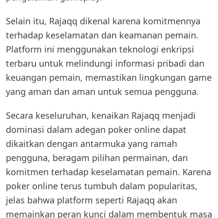
Selain itu, Rajaqq dikenal karena komitmennya
terhadap keselamatan dan keamanan pemain.
Platform ini menggunakan teknologi enkripsi
terbaru untuk melindungi informasi pribadi dan
keuangan pemain, memastikan lingkungan game
yang aman dan aman untuk semua pengguna.
Secara keseluruhan, kenaikan Rajaqq menjadi
dominasi dalam adegan poker online dapat
dikaitkan dengan antarmuka yang ramah
pengguna, beragam pilihan permainan, dan
komitmen terhadap keselamatan pemain. Karena
poker online terus tumbuh dalam popularitas,
jelas bahwa platform seperti Rajaqq akan
memainkan peran kunci dalam membentuk masa