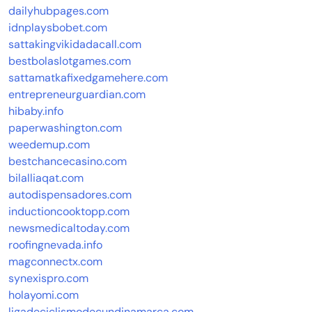
dailyhubpages.com
idnplaysbobet.com
sattakingvikidadacall.com
bestbolaslotgames.com
sattamatkafixedgamehere.com
entrepreneurguardian.com
hibaby.info
paperwashington.com
weedemup.com
bestchancecasino.com
bilalliaqat.com
autodispensadores.com
inductioncooktopp.com
newsmedicaltoday.com
roofingnevada.info
magconnectx.com
synexispro.com
holayomi.com
ligadeciclismodecundinamarca.com