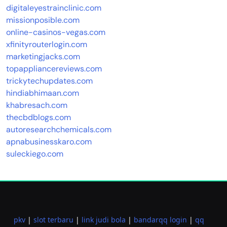
digitaleyestrainclinic.com
missionposible.com
online-casinos-vegas.com
xfinityrouterlogin.com
marketingjacks.com
topappliancereviews.com
trickytechupdates.com
hindiabhimaan.com
khabresach.com
thecbdblogs.com
autoresearchchemicals.com
apnabusinesskaro.com
suleckiego.com
pkv
|
slot terbaru
|
link judi bola
|
bandarqq login
|
qq