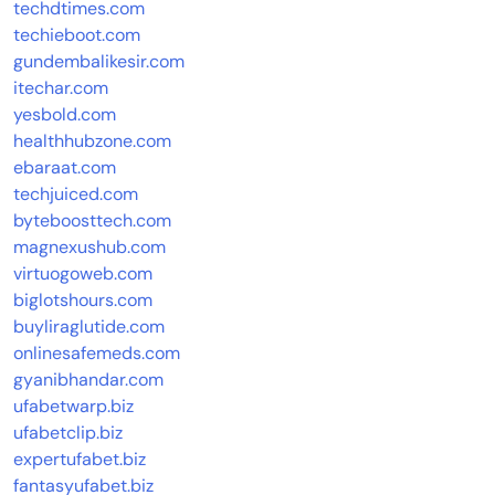
techdtimes.com
techieboot.com
gundembalikesir.com
itechar.com
yesbold.com
healthhubzone.com
ebaraat.com
techjuiced.com
byteboosttech.com
magnexushub.com
virtuogoweb.com
biglotshours.com
buyliraglutide.com
onlinesafemeds.com
gyanibhandar.com
ufabetwarp.biz
ufabetclip.biz
expertufabet.biz
fantasyufabet.biz