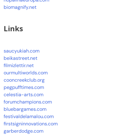
biomagnify.net
Links
saucyukiah.com
beikastreet.net
filmizlettir.net
ourmultiworlds.com
cooncreekclub.org
pegpufftimes.com
celestia-arts.com
forumchampions.com
bluebargames.com
festivaldelamalou.com
firstsigninnovations.com
garberdodge.com