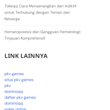
Tokeqq: Cara Menyenangkan dan Adiktif
untuk Terhubung dengan Teman dan
Keluarga
Hematopoiesis dan Gangguan Hematologi:
Tinjauan Komprehensif
LINK LAINNYA
pkv games
situs pkv games
pkv
dominoqq
daftar pkv games
dominoqq
poker online