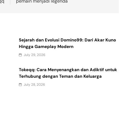
qq
pemain menjadi legenda
Sejarah dan Evolusi Domino99: Dari Akar Kuno
Hingga Gameplay Modern
July 29, 2026
Tokeqq: Cara Menyenangkan dan Adiktif untuk
Terhubung dengan Teman dan Keluarga
July 28, 2026