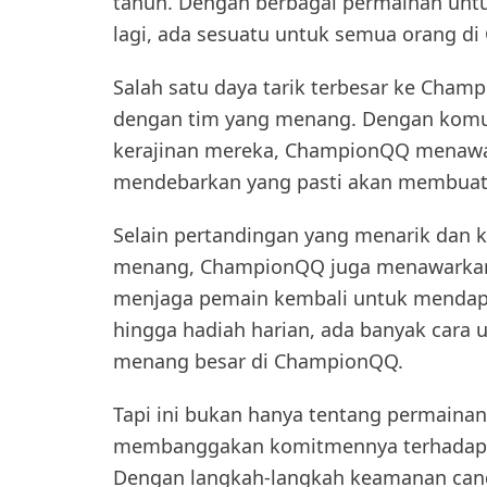
tahun. Dengan berbagai permainan untuk
lagi, ada sesuatu untuk semua orang d
Salah satu daya tarik terbesar ke Cha
dengan tim yang menang. Dengan komun
kerajinan mereka, ChampionQQ menawa
mendebarkan yang pasti akan membuat A
Selain pertandingan yang menarik dan
menang, ChampionQQ juga menawarkan
menjaga pemain kembali untuk mendapa
hingga hadiah harian, ada banyak cara
menang besar di ChampionQQ.
Tapi ini bukan hanya tentang permain
membanggakan komitmennya terhadap p
Dengan langkah-langkah keamanan cangg