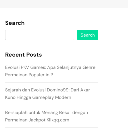
Search
Search
Recent Posts
Evolusi PKV Games: Apa Selanjutnya Genre
Permainan Populer ini?
Sejarah dan Evolusi Domino99: Dari Akar
Kuno Hingga Gameplay Modern
Bersiaplah untuk Menang Besar dengan
Permainan Jackpot Klikqq.com