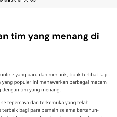
 menang di ChampionQQ
n tim yang menang di
line yang baru dan menarik, tidak terlihat lagi
e yang populer ini menawarkan berbagai macam
 dengan tim yang menang.
ne tepercaya dan terkemuka yang telah
erbaik bagi para pemain selama bertahun-