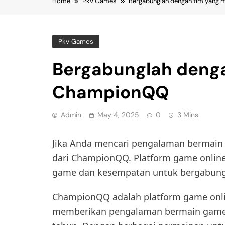
Home
Pkv Games
Bergabunglah dengan tim yang
Pkv Games
Bergabunglah denga
ChampionQQ
Admin
May 4, 2025
0
3 Mins
Jika Anda mencari pengalaman bermain on
dari ChampionQQ. Platform game onlin
game dan kesempatan untuk bergabung
ChampionQQ adalah platform game onli
memberikan pengalaman bermain game t