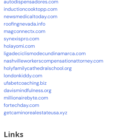
autodispensadores.com
inductioncooktopp.com
newsmedicaltoday.com
roofingnevada.info
magconnectx.com
synexispro.com
holayomi.com
ligadeciclismodecundinamarca.com
nashvilleworkerscompensationattorney.com
holyfamilycathedralschool.org
londonkiddy.com
ufabetcoaching.biz
davismindfulness.org
millionairebyte.com
fortechday.com
getcaminorealestateusa.xyz
Links