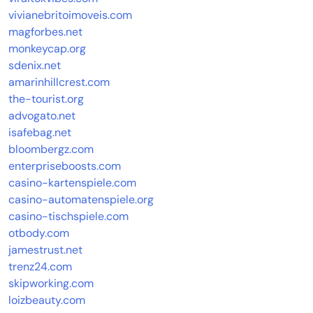
vivianebritoimoveis.com
magforbes.net
monkeycap.org
sdenix.net
amarinhillcrest.com
the-tourist.org
advogato.net
isafebag.net
bloombergz.com
enterpriseboosts.com
casino-kartenspiele.com
casino-automatenspiele.org
casino-tischspiele.com
otbody.com
jamestrust.net
trenz24.com
skipworking.com
loizbeauty.com