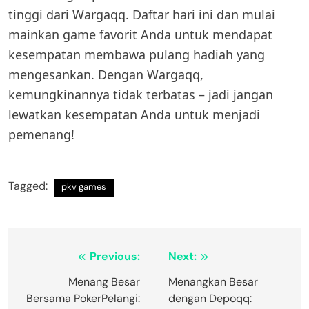
tinggi dari Wargaqq. Daftar hari ini dan mulai
mainkan game favorit Anda untuk mendapat
kesempatan membawa pulang hadiah yang
mengesankan. Dengan Wargaqq,
kemungkinannya tidak terbatas – jadi jangan
lewatkan kesempatan Anda untuk menjadi
pemenang!
Tagged:
pkv games
Post
Previous:
Next:
navigation
Menang Besar
Menangkan Besar
Bersama PokerPelangi:
dengan Depoqq: