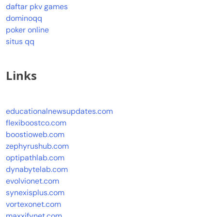
daftar pkv games
dominoqq
poker online
situs qq
Links
educationalnewsupdates.com
flexiboostco.com
boostioweb.com
zephyrushub.com
optipathlab.com
dynabytelab.com
evolvionet.com
synexisplus.com
vortexonet.com
maxxifynet.com