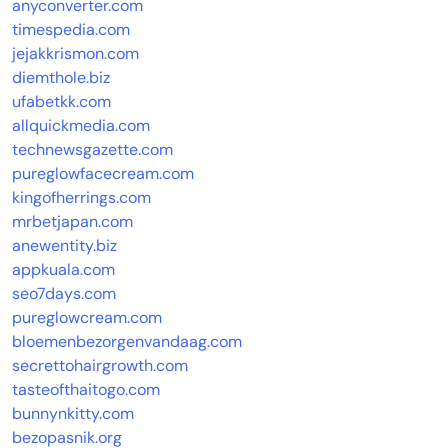
anyconverter.com
timespedia.com
jejakkrismon.com
diemthole.biz
ufabetkk.com
allquickmedia.com
technewsgazette.com
pureglowfacecream.com
kingofherrings.com
mrbetjapan.com
anewentity.biz
appkuala.com
seo7days.com
pureglowcream.com
bloemenbezorgenvandaag.com
secrettohairgrowth.com
tasteofthaitogo.com
bunnynkitty.com
bezopasnik.org