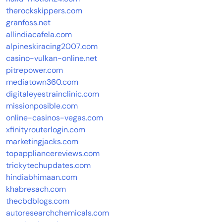
therockskippers.com
granfoss.net
allindiacafela.com
alpineskiracing2007.com
casino-vulkan-online.net
pitrepower.com
mediatown360.com
digitaleyestrainclinic.com
missionposible.com
online-casinos-vegas.com
xfinityrouterlogin.com
marketingjacks.com
topappliancereviews.com
trickytechupdates.com
hindiabhimaan.com
khabresach.com
thecbdblogs.com
autoresearchchemicals.com