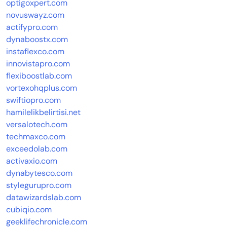
optigoxpert.com
novuswayz.com
actifypro.com
dynaboostx.com
instaflexco.com
innovistapro.com
flexiboostlab.com
vortexohqplus.com
swiftiopro.com
hamilelikbelirtisi.net
versalotech.com
techmaxco.com
exceedolab.com
activaxio.com
dynabytesco.com
stylegurupro.com
datawizardslab.com
cubiqio.com
geeklifechronicle.com