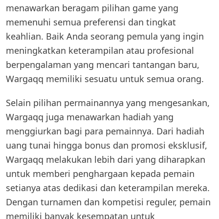
menawarkan beragam pilihan game yang
memenuhi semua preferensi dan tingkat
keahlian. Baik Anda seorang pemula yang ingin
meningkatkan keterampilan atau profesional
berpengalaman yang mencari tantangan baru,
Wargaqq memiliki sesuatu untuk semua orang.
Selain pilihan permainannya yang mengesankan,
Wargaqq juga menawarkan hadiah yang
menggiurkan bagi para pemainnya. Dari hadiah
uang tunai hingga bonus dan promosi eksklusif,
Wargaqq melakukan lebih dari yang diharapkan
untuk memberi penghargaan kepada pemain
setianya atas dedikasi dan keterampilan mereka.
Dengan turnamen dan kompetisi reguler, pemain
memiliki banyak kesempatan untuk