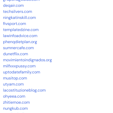
deqair.com
techsilvers.com
ningkatinskill.com
fivsport.com
templatedzine.com
lawinfoadvice.com
phenqdietplan.org
sumnercafe.com
dunetflix.com
movimientoindignados.org
milfxxxpussy.com
uptodatefamily.com
musitop.com
utyam.com
lacostituzioneblog.com
ohyeea.com
zhitiemoe.com
nungkub.com