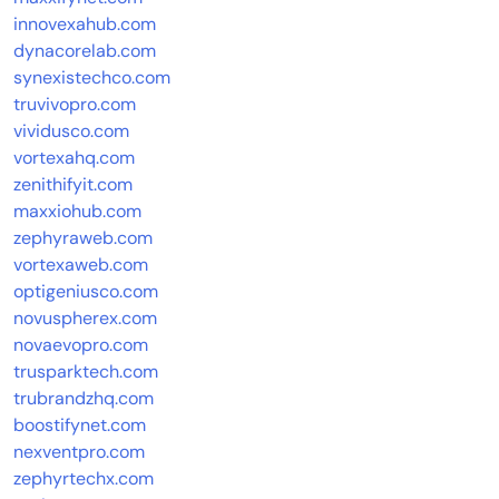
innovexahub.com
dynacorelab.com
synexistechco.com
truvivopro.com
vividusco.com
vortexahq.com
zenithifyit.com
maxxiohub.com
zephyraweb.com
vortexaweb.com
optigeniusco.com
novuspherex.com
novaevopro.com
trusparktech.com
trubrandzhq.com
boostifynet.com
nexventpro.com
zephyrtechx.com