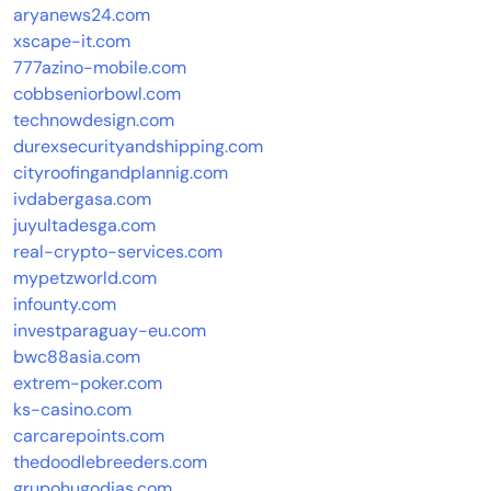
aryanews24.com
xscape-it.com
777azino-mobile.com
cobbseniorbowl.com
technowdesign.com
durexsecurityandshipping.com
cityroofingandplannig.com
ivdabergasa.com
juyultadesga.com
real-crypto-services.com
mypetzworld.com
infounty.com
investparaguay-eu.com
bwc88asia.com
extrem-poker.com
ks-casino.com
carcarepoints.com
thedoodlebreeders.com
grupohugodias.com