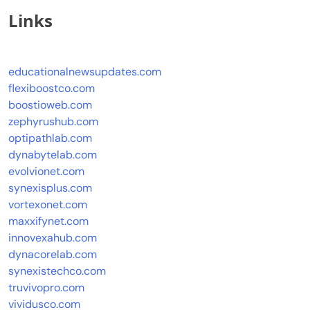
Links
educationalnewsupdates.com
flexiboostco.com
boostioweb.com
zephyrushub.com
optipathlab.com
dynabytelab.com
evolvionet.com
synexisplus.com
vortexonet.com
maxxifynet.com
innovexahub.com
dynacorelab.com
synexistechco.com
truvivopro.com
vividusco.com