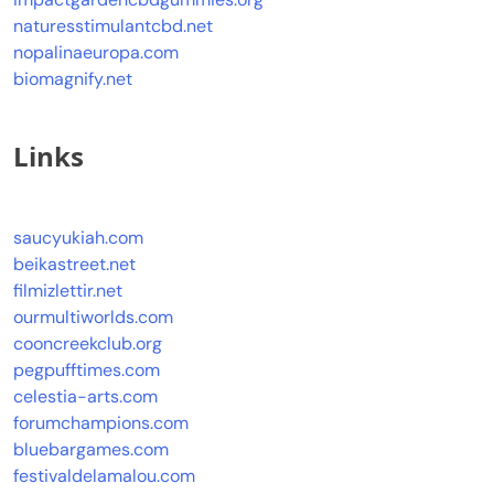
naturesstimulantcbd.net
nopalinaeuropa.com
biomagnify.net
Links
saucyukiah.com
beikastreet.net
filmizlettir.net
ourmultiworlds.com
cooncreekclub.org
pegpufftimes.com
celestia-arts.com
forumchampions.com
bluebargames.com
festivaldelamalou.com