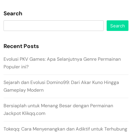
Search
Search
Recent Posts
Evolusi PKV Games: Apa Selanjutnya Genre Permainan
Populer ini?
Sejarah dan Evolusi Domino99: Dari Akar Kuno Hingga
Gameplay Modern
Bersiaplah untuk Menang Besar dengan Permainan
Jackpot Klikqq.com
Tokeqq: Cara Menyenangkan dan Adiktif untuk Terhubung