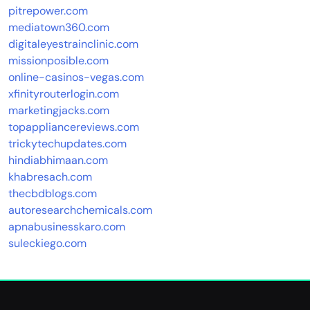
pitrepower.com
mediatown360.com
digitaleyestrainclinic.com
missionposible.com
online-casinos-vegas.com
xfinityrouterlogin.com
marketingjacks.com
topappliancereviews.com
trickytechupdates.com
hindiabhimaan.com
khabresach.com
thecbdblogs.com
autoresearchchemicals.com
apnabusinesskaro.com
suleckiego.com