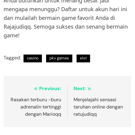
Anda butuhkan untuk menang besar. Jadi
mengapa menunggu? Daftar untuk akun hari ini
dan mulailah bermain game favorit Anda di
Rajajudiqq. Semoga sukses dan senang bermain
game!
Tagged:
casino
pkv games
slot
Post
Previous:
Next:
navigation
Rasakan terburu -buru
Menjelajahi sensasi
adrenalin tertinggi
taruhan online dengan
dengan Marioqq
ratujudiqq