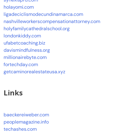
holayomi.com
ligadeciclismodecundinamarca.com
nashvilleworkerscompensationattorney.com
holyfamilycathedralschool.org
londonkiddy.com
ufabetcoaching.biz
davismindfulness.org
millionairebyte.com
fortechday.com
getcaminorealestateusa.xyz
Links
baeckereiweber.com
peoplemagazine.info
techashes.com