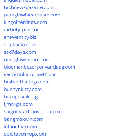
technewsgazette.com
pureglowfacecream.com
kingofherrings.com
mrbetjapan.com
anewentity.biz
appkuala.com
seo7days.com
pureglowcream.com
bloemenbezorgenvandaag.com
secrettohairgrowth.com
tasteofthaitogo.com
bunnynkitty.com
bezopasnik.org
fjmnxga.com
saigonstartransport.com
bangmaxwin.com
infonetive.com
epictacoshop.com