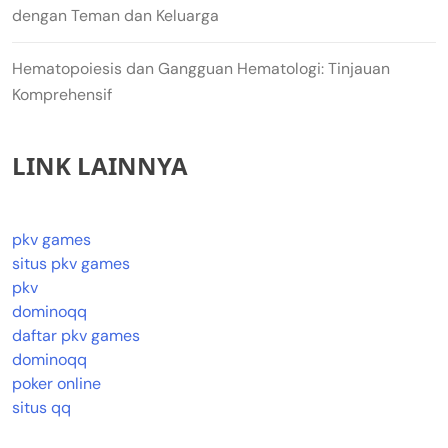
dengan Teman dan Keluarga
Hematopoiesis dan Gangguan Hematologi: Tinjauan
Komprehensif
LINK LAINNYA
pkv games
situs pkv games
pkv
dominoqq
daftar pkv games
dominoqq
poker online
situs qq