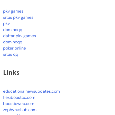
pkv games
situs pkv games
pkv
dominoqq
daftar pkv games
dominoqq
poker online
situs qq
Links
educationalnewsupdates.com
flexiboostco.com
boostioweb.com
zephyrushub.com