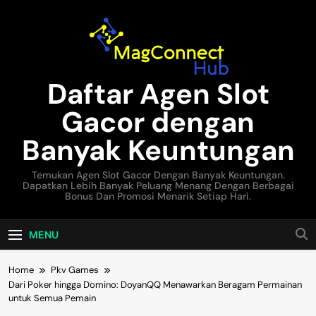
Skip
to
content
Daftar Agen Slot
Gacor dengan
Banyak Keuntungan
Temukan Agen Slot Gacor Dengan Banyak Keuntungan.
Dapatkan Lebih Banyak Peluang Menang Dengan Berbagai
Bonus Dan Promosi Menarik Setiap Hari.
MENU
Home
Pkv Games
Dari Poker hingga Domino: DoyanQQ Menawarkan Beragam Permainan
untuk Semua Pemain