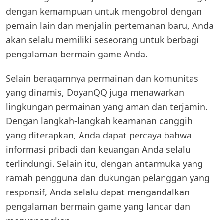
dengan kemampuan untuk mengobrol dengan
pemain lain dan menjalin pertemanan baru, Anda
akan selalu memiliki seseorang untuk berbagi
pengalaman bermain game Anda.
Selain beragamnya permainan dan komunitas
yang dinamis, DoyanQQ juga menawarkan
lingkungan permainan yang aman dan terjamin.
Dengan langkah-langkah keamanan canggih
yang diterapkan, Anda dapat percaya bahwa
informasi pribadi dan keuangan Anda selalu
terlindungi. Selain itu, dengan antarmuka yang
ramah pengguna dan dukungan pelanggan yang
responsif, Anda selalu dapat mengandalkan
pengalaman bermain game yang lancar dan