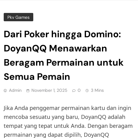
Pkv Games
Dari Poker hingga Domino:
DoyanQQ Menawarkan
Beragam Permainan untuk
Semua Pemain
Admin
November 1, 2025
0
3 Mins
Jika Anda penggemar permainan kartu dan ingin
mencoba sesuatu yang baru, DoyanQQ adalah
tempat yang tepat untuk Anda. Dengan beragam
permainan yang dapat dipilih, DoyanQQ