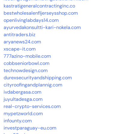
kastratigeneralcontractinginc.co
bestwholesalenfljerseysshop.com
openlivinglabdays14.com
ayurvedakonsultti-kari-nokela.com
antitraders.biz
aryanews24.com
xscape-it.com
777azino-mobile.com
cobbseniorbowl.com
technowdesign.com
durexsecurityandshipping.com
cityroofingandplannig.com
ivdabergasa.com
juyultadesga.com
real-crypto-services.com
mypetzworld.com
infounty.com
investparaguay-eu.com