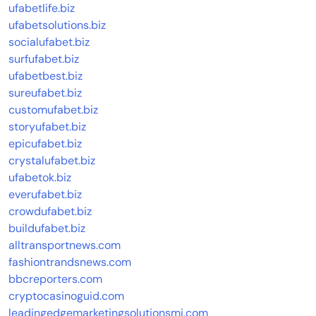
ufabetlife.biz
ufabetsolutions.biz
socialufabet.biz
surfufabet.biz
ufabetbest.biz
sureufabet.biz
customufabet.biz
storyufabet.biz
epicufabet.biz
crystalufabet.biz
ufabetok.biz
everufabet.biz
crowdufabet.biz
buildufabet.biz
alltransportnews.com
fashiontrandsnews.com
bbcreporters.com
cryptocasinoguid.com
leadingedgemarketingsolutionsmi.com