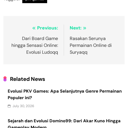
Post
Previous:
Next:
navigation
Dari Board Game
Rasakan Serunya
hingga Sensasi Online:
Permainan Online di
Evolusi Ludoqq
Suryaqq
Related News
Evolusi PKV Games: Apa Selanjutnya Genre Permainan
Populer ini?
July 30, 2026
Sejarah dan Evolusi Domino99: Dari Akar Kuno Hingga
Gameplay Modern