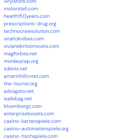
virylstore.com
motorstell.com
health150years.com
prescriptions-drug.org
technocrewsolution.com
viraltokvibes.com
vivianebritoimoveis.com
magforbes.net
monkeycap.org
sdenix.net
amarinhillcrest.com
the-tourist.org
advogato.net
isafebag.net
bloombergz.com
enterpriseboosts.com
casino-kartenspiele.com
casino-automatenspiele.org
casino-tischspiele.com