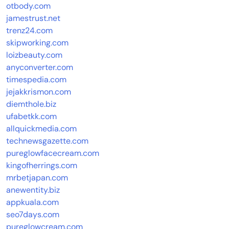
otbody.com
jamestrust.net
trenz24.com
skipworking.com
loizbeauty.com
anyconverter.com
timespedia.com
jejakkrismon.com
diemthole.biz
ufabetkk.com
allquickmedia.com
technewsgazette.com
pureglowfacecream.com
kingofherrings.com
mrbetjapan.com
anewentity.biz
appkuala.com
seo7days.com
pureglowcream.com