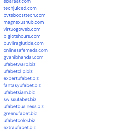
ebaraat.com
techjuiced.com
byteboosttech.com
magnexushub.com
virtuogoweb.com
biglotshours.com
buyliraglutide.com
onlinesafemeds.com
gyanibhandar.com
ufabetwarp.biz
ufabetclip.biz
expertufabet.biz
fantasyufabet.biz
ufabetsiam.biz
swissufabet.biz
ufabetbusiness.biz
greenufabet.biz
ufabetcolor.biz
extraufabet.biz