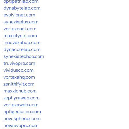
optipathlab.com
dynabytelab.com
evolvionet.com
synexisplus.com
vortexonet.com
maxxifynet.com
innovexahub.com
dynacorelab.com
synexistechco.com
truvivopro.com
vividusco.com
vortexahq.com
zenithifyit.com
maxxiohub.com
zephyraweb.com
vortexaweb.com
optigeniusco.com
novuspherex.com
novaevopro.com