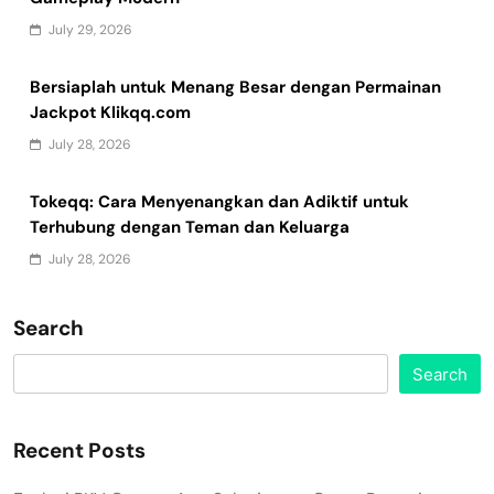
July 29, 2026
Bersiaplah untuk Menang Besar dengan Permainan
Jackpot Klikqq.com
July 28, 2026
Tokeqq: Cara Menyenangkan dan Adiktif untuk
Terhubung dengan Teman dan Keluarga
July 28, 2026
Search
Search
Recent Posts