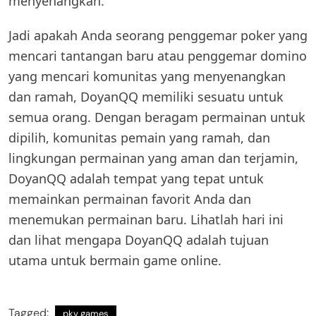
menyenangkan.
Jadi apakah Anda seorang penggemar poker yang
mencari tantangan baru atau penggemar domino
yang mencari komunitas yang menyenangkan
dan ramah, DoyanQQ memiliki sesuatu untuk
semua orang. Dengan beragam permainan untuk
dipilih, komunitas pemain yang ramah, dan
lingkungan permainan yang aman dan terjamin,
DoyanQQ adalah tempat yang tepat untuk
memainkan permainan favorit Anda dan
menemukan permainan baru. Lihatlah hari ini
dan lihat mengapa DoyanQQ adalah tujuan
utama untuk bermain game online.
Tagged:
pkv games