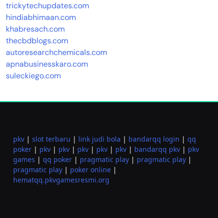
trickytechupdates.com
hindiabhimaan.com
khabresach.com
thecbdblogs.com
autoresearchchemicals.com
apnabusinesskaro.com
suleckiego.com
pkv
|
slot terbaru
|
link judi bola
|
bandarqq login
|
qq
poker
|
pkv
|
pkv
|
pkv
|
pkv
|
pkv
|
bandarqq pkv
|
pkv
games
|
qq poker
|
pragmatic play
|
pragmatic play
|
pragmatic play
|
poker online
|
hematqq.pkvgamesresmi.org