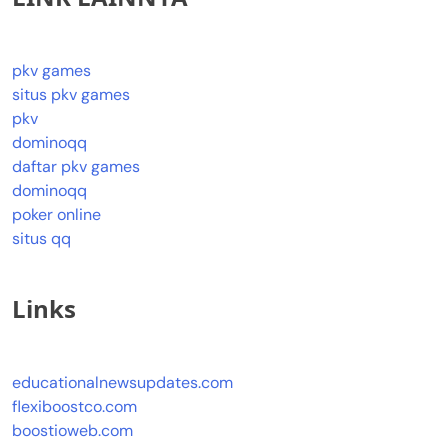
pkv games
situs pkv games
pkv
dominoqq
daftar pkv games
dominoqq
poker online
situs qq
Links
educationalnewsupdates.com
flexiboostco.com
boostioweb.com