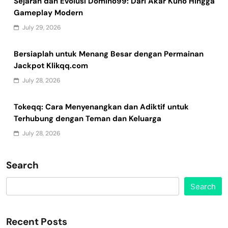
Sejarah dan Evolusi Domino99: Dari Akar Kuno Hingga
Gameplay Modern
July 29, 2026
Bersiaplah untuk Menang Besar dengan Permainan
Jackpot Klikqq.com
July 28, 2026
Tokeqq: Cara Menyenangkan dan Adiktif untuk
Terhubung dengan Teman dan Keluarga
July 28, 2026
Search
Search
Recent Posts