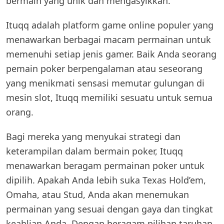
bermain yang unik dan mengasyikkan.
Ituqq adalah platform game online populer yang
menawarkan berbagai macam permainan untuk
memenuhi setiap jenis gamer. Baik Anda seorang
pemain poker berpengalaman atau seseorang
yang menikmati sensasi memutar gulungan di
mesin slot, Ituqq memiliki sesuatu untuk semua
orang.
Bagi mereka yang menyukai strategi dan
keterampilan dalam bermain poker, Ituqq
menawarkan beragam permainan poker untuk
dipilih. Apakah Anda lebih suka Texas Hold’em,
Omaha, atau Stud, Anda akan menemukan
permainan yang sesuai dengan gaya dan tingkat
keahlian Anda. Dengan beragam pilihan taruhan