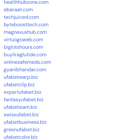
healthhubzone.com
ebaraat.com
techjuiced.com
byteboosttech.com
magnexushub.com
virtuogoweb.com
biglotshours.com
buyliraglutide.com
onlinesafemeds.com
gyanibhandar.com
ufabetwarp.biz
ufabetclip.biz
expertufabet.biz
fantasyufabet.biz
ufabetsiam.biz
swissufabet.biz
ufabetbusiness.biz
greenufabet.biz
ufabetcolor.biz