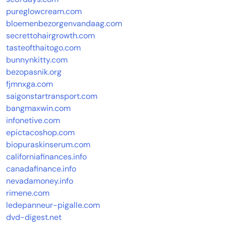
pureglowcream.com
bloemenbezorgenvandaag.com
secrettohairgrowth.com
tasteofthaitogo.com
bunnynkitty.com
bezopasnik.org
fjmnxga.com
saigonstartransport.com
bangmaxwin.com
infonetive.com
epictacoshop.com
biopuraskinserum.com
californiafinances.info
canadafinance.info
nevadamoney.info
rimene.com
ledepanneur-pigalle.com
dvd-digest.net