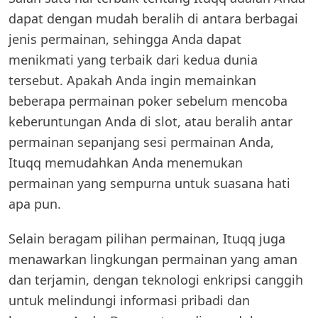
dapat dengan mudah beralih di antara berbagai
jenis permainan, sehingga Anda dapat
menikmati yang terbaik dari kedua dunia
tersebut. Apakah Anda ingin memainkan
beberapa permainan poker sebelum mencoba
keberuntungan Anda di slot, atau beralih antar
permainan sepanjang sesi permainan Anda,
Ituqq memudahkan Anda menemukan
permainan yang sempurna untuk suasana hati
apa pun.
Selain beragam pilihan permainan, Ituqq juga
menawarkan lingkungan permainan yang aman
dan terjamin, dengan teknologi enkripsi canggih
untuk melindungi informasi pribadi dan