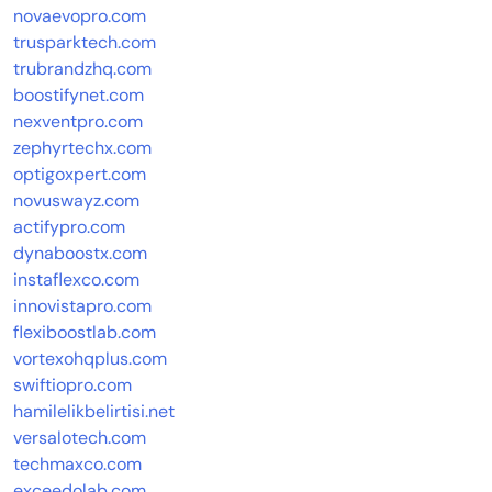
novaevopro.com
trusparktech.com
trubrandzhq.com
boostifynet.com
nexventpro.com
zephyrtechx.com
optigoxpert.com
novuswayz.com
actifypro.com
dynaboostx.com
instaflexco.com
innovistapro.com
flexiboostlab.com
vortexohqplus.com
swiftiopro.com
hamilelikbelirtisi.net
versalotech.com
techmaxco.com
exceedolab.com