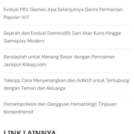
Evolusi PKV Games: Apa Selanjutnya Genre Permainan
Populer ini?
Sejarah dan Evolusi Domino99: Dari Akar Kuno Hingga
Gameplay Modern
Bersiaplah untuk Menang Besar dengan Permainan
Jackpot Klikqq.com
Tokeqq: Cara Menyenangkan dan Adiktif untuk Terhubung
dengan Teman dan Keluarga
Hematopoiesis dan Gangguan Hematologi: Tinjauan
Komprehensif
LINK LAINNYA