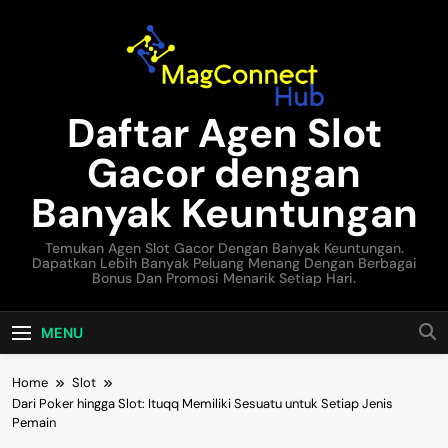
Skip
to
content
Daftar Agen Slot
Gacor dengan
Banyak Keuntungan
Temukan Agen Slot Gacor Dengan Banyak Keuntungan.
Dapatkan Lebih Banyak Peluang Menang Dengan Berbagai
Bonus Dan Promosi Menarik Setiap Hari.
MENU
Home
Slot
Dari Poker hingga Slot: Ituqq Memiliki Sesuatu untuk Setiap Jenis
Pemain