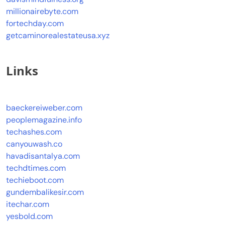
millionairebyte.com
fortechday.com
getcaminorealestateusa.xyz
Links
baeckereiweber.com
peoplemagazine.info
techashes.com
canyouwash.co
havadisantalya.com
techdtimes.com
techieboot.com
gundembalikesir.com
itechar.com
yesbold.com