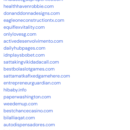
healthhavenrobbie.com
donanddonnadesigns.com
eagleoneconstructiontx.com
equiflexvitality.com
onlylovesg.com
activedesenvolvimento.com
dailyhubpages.com
idnplaysbobet.com
sattakingvikidadacall.com
bestbolaslotgames.com
sattamatkafixedgamehere.com
entrepreneurguardian.com
hibaby.info
paperwashington.com
weedemup.com
bestchancecasino.com
bilalliaqat.com
autodispensadores.com