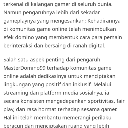
terkenal di kalangan gamer di seluruh dunia.
Namun pengaruhnya lebih dari sekadar
gameplaynya yang mengesankan; Kehadirannya
di komunitas game online telah menimbulkan
efek domino yang membentuk cara para pemain
berinteraksi dan bersaing di ranah digital.
Salah satu aspek penting dari pengaruh
MasterDomino99 terhadap komunitas game
online adalah dedikasinya untuk menciptakan
lingkungan yang positif dan inklusif. Melalui
streaming dan platform media sosialnya, ia
secara konsisten mengedepankan sportivitas, fair
play, dan rasa hormat terhadap sesama gamer.
Hal ini telah membantu memerangi perilaku
beracun dan menciptakan ruang yang lebih