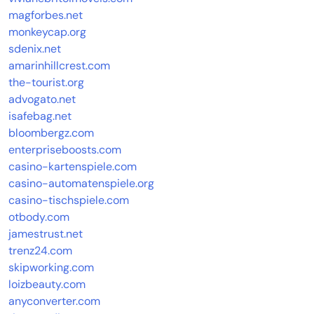
magforbes.net
monkeycap.org
sdenix.net
amarinhillcrest.com
the-tourist.org
advogato.net
isafebag.net
bloombergz.com
enterpriseboosts.com
casino-kartenspiele.com
casino-automatenspiele.org
casino-tischspiele.com
otbody.com
jamestrust.net
trenz24.com
skipworking.com
loizbeauty.com
anyconverter.com