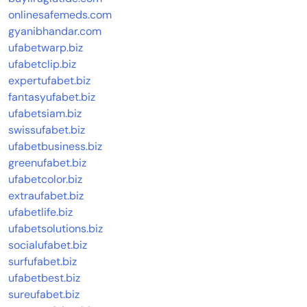
onlinesafemeds.com
gyanibhandar.com
ufabetwarp.biz
ufabetclip.biz
expertufabet.biz
fantasyufabet.biz
ufabetsiam.biz
swissufabet.biz
ufabetbusiness.biz
greenufabet.biz
ufabetcolor.biz
extraufabet.biz
ufabetlife.biz
ufabetsolutions.biz
socialufabet.biz
surfufabet.biz
ufabetbest.biz
sureufabet.biz