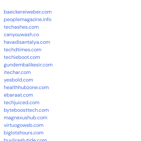
baeckereiweber.com
peoplemagazine.info
techashes.com
canyouwash.co
havadisantalya.com
techdtimes.com
techieboot.com
gundembalikesir.com
itechar.com
yesbold.com
healthhubzone.com
ebaraat.com
techjuiced.com
byteboosttech.com
magnexushub.com
virtuogoweb.com
biglotshours.com
buyliraglutide.com