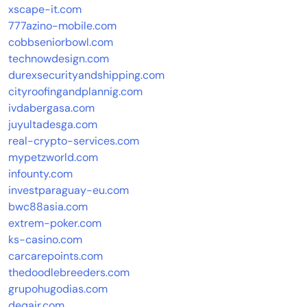
xscape-it.com
777azino-mobile.com
cobbseniorbowl.com
technowdesign.com
durexsecurityandshipping.com
cityroofingandplannig.com
ivdabergasa.com
juyultadesga.com
real-crypto-services.com
mypetzworld.com
infounty.com
investparaguay-eu.com
bwc88asia.com
extrem-poker.com
ks-casino.com
carcarepoints.com
thedoodlebreeders.com
grupohugodias.com
deqair.com