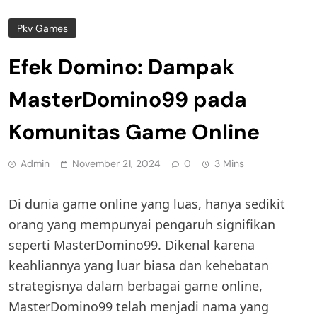
Pkv Games
Efek Domino: Dampak
MasterDomino99 pada
Komunitas Game Online
Admin
November 21, 2024
0
3 Mins
Di dunia game online yang luas, hanya sedikit
orang yang mempunyai pengaruh signifikan
seperti MasterDomino99. Dikenal karena
keahliannya yang luar biasa dan kehebatan
strategisnya dalam berbagai game online,
MasterDomino99 telah menjadi nama yang