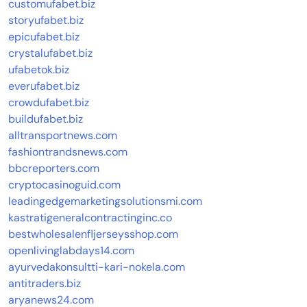
customufabet.biz
storyufabet.biz
epicufabet.biz
crystalufabet.biz
ufabetok.biz
everufabet.biz
crowdufabet.biz
buildufabet.biz
alltransportnews.com
fashiontrandsnews.com
bbcreporters.com
cryptocasinoguid.com
leadingedgemarketingsolutionsmi.com
kastratigeneralcontractinginc.co
bestwholesalenfljerseysshop.com
openlivinglabdays14.com
ayurvedakonsultti-kari-nokela.com
antitraders.biz
aryanews24.com