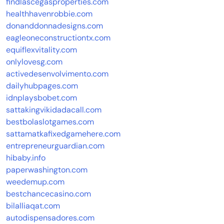
findlascegasproperties.com
healthhavenrobbie.com
donanddonnadesigns.com
eagleoneconstructiontx.com
equiflexvitality.com
onlylovesg.com
activedesenvolvimento.com
dailyhubpages.com
idnplaysbobet.com
sattakingvikidadacall.com
bestbolaslotgames.com
sattamatkafixedgamehere.com
entrepreneurguardian.com
hibaby.info
paperwashington.com
weedemup.com
bestchancecasino.com
bilalliaqat.com
autodispensadores.com