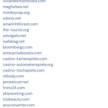
vivianebritoimoveis.com
magforbes.net
monkeycap.org
sdenix.net
amarinhillcrest.com
the-tourist.org
advogato.net
isafebag.net
bloombergz.com
enterpriseboosts.com
casino-kartenspiele.com
casino-automatenspiele.org
casino-tischspiele.com
otbody.com
jamestrust.net
trenz24.com
skipworking.com
loizbeauty.com
anyconverter.com