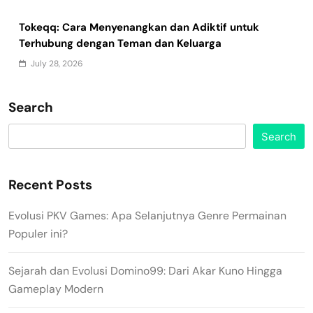
Tokeqq: Cara Menyenangkan dan Adiktif untuk
Terhubung dengan Teman dan Keluarga
July 28, 2026
Search
Search
Recent Posts
Evolusi PKV Games: Apa Selanjutnya Genre Permainan
Populer ini?
Sejarah dan Evolusi Domino99: Dari Akar Kuno Hingga
Gameplay Modern