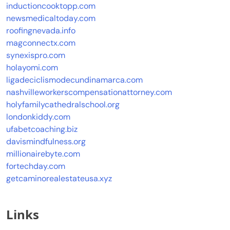
inductioncooktopp.com
newsmedicaltoday.com
roofingnevada.info
magconnectx.com
synexispro.com
holayomi.com
ligadeciclismodecundinamarca.com
nashvilleworkerscompensationattorney.com
holyfamilycathedralschool.org
londonkiddy.com
ufabetcoaching.biz
davismindfulness.org
millionairebyte.com
fortechday.com
getcaminorealestateusa.xyz
Links