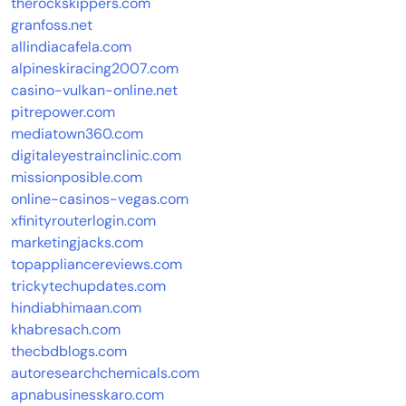
therockskippers.com
granfoss.net
allindiacafela.com
alpineskiracing2007.com
casino-vulkan-online.net
pitrepower.com
mediatown360.com
digitaleyestrainclinic.com
missionposible.com
online-casinos-vegas.com
xfinityrouterlogin.com
marketingjacks.com
topappliancereviews.com
trickytechupdates.com
hindiabhimaan.com
khabresach.com
thecbdblogs.com
autoresearchchemicals.com
apnabusinesskaro.com