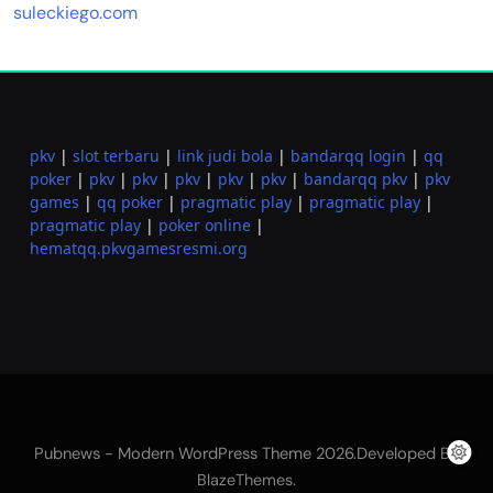
suleckiego.com
pkv
|
slot terbaru
|
link judi bola
|
bandarqq login
|
qq
poker
|
pkv
|
pkv
|
pkv
|
pkv
|
pkv
|
bandarqq pkv
|
pkv
games
|
qq poker
|
pragmatic play
|
pragmatic play
|
pragmatic play
|
poker online
|
hematqq.pkvgamesresmi.org
Pubnews - Modern WordPress Theme 2026.Developed By
.
BlazeThemes