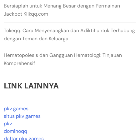
Bersiaplah untuk Menang Besar dengan Permainan
Jackpot Klikqq.com
Tokeqq: Cara Menyenangkan dan Adiktif untuk Terhubung
dengan Teman dan Keluarga
Hematopoiesis dan Gangguan Hematologi: Tinjauan
Komprehensif
LINK LAINNYA
pkv games
situs pkv games
pkv
dominoqq
daftar pkv games