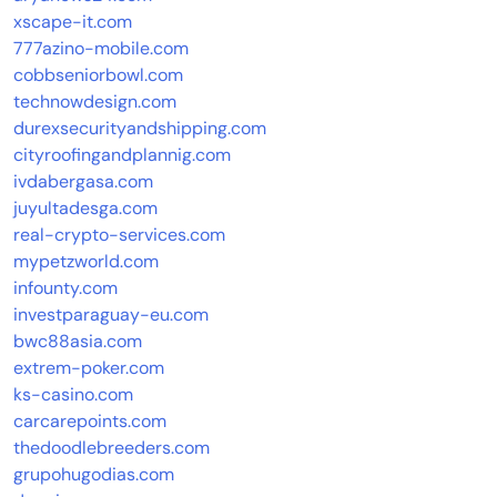
xscape-it.com
777azino-mobile.com
cobbseniorbowl.com
technowdesign.com
durexsecurityandshipping.com
cityroofingandplannig.com
ivdabergasa.com
juyultadesga.com
real-crypto-services.com
mypetzworld.com
infounty.com
investparaguay-eu.com
bwc88asia.com
extrem-poker.com
ks-casino.com
carcarepoints.com
thedoodlebreeders.com
grupohugodias.com