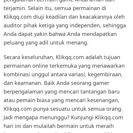
terjamin. Selain itu, semua permainan di
Klikqq.com diuji keadilan dan keacakannya oleh
auditor pihak ketiga yang independen, sehingga
Anda dapat yakin bahwa Anda mendapatkan
peluang yang adil untuk menang.
Secara keseluruhan, Klikqq.com adalah tujuan
permainan online terkemuka yang menawarkan
kombinasi unggul antara variasi, kegembiraan,
dan keamanan. Baik Anda seorang gamer
berpengalaman yang mencari tantangan baru
atau pemain biasa yang mencari kesenangan,
Klikqq.com punya sesuatu untuk semua orang.
Jadi mengapa menunggu? Kunjungi Klikqq.com
hari ini dan mulailah bermain untuk meraih