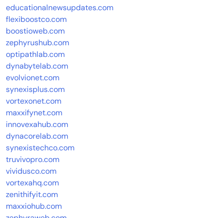
educationalnewsupdates.com
flexiboostco.com
boostioweb.com
zephyrushub.com
optipathlab.com
dynabytelab.com
evolvionet.com
synexisplus.com
vortexonet.com
maxxifynet.com
innovexahub.com
dynacorelab.com
synexistechco.com
truvivopro.com
vividusco.com
vortexahq.com
zenithifyit.com
maxxiohub.com
zephyraweb.com