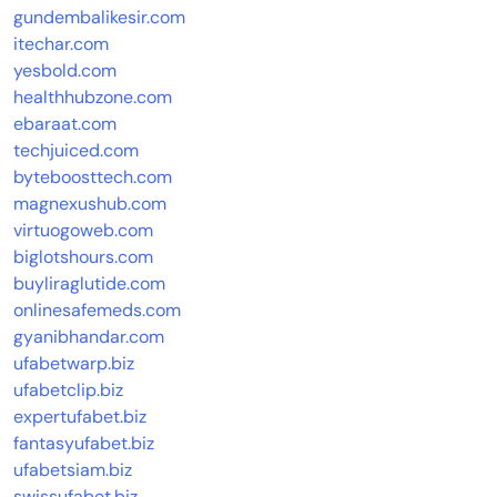
gundembalikesir.com
itechar.com
yesbold.com
healthhubzone.com
ebaraat.com
techjuiced.com
byteboosttech.com
magnexushub.com
virtuogoweb.com
biglotshours.com
buyliraglutide.com
onlinesafemeds.com
gyanibhandar.com
ufabetwarp.biz
ufabetclip.biz
expertufabet.biz
fantasyufabet.biz
ufabetsiam.biz
swissufabet.biz