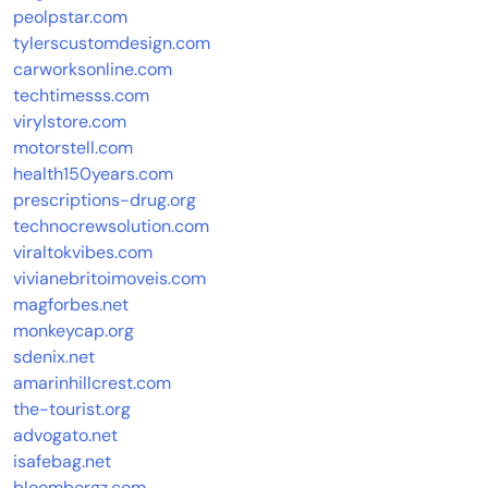
peolpstar.com
tylerscustomdesign.com
carworksonline.com
techtimesss.com
virylstore.com
motorstell.com
health150years.com
prescriptions-drug.org
technocrewsolution.com
viraltokvibes.com
vivianebritoimoveis.com
magforbes.net
monkeycap.org
sdenix.net
amarinhillcrest.com
the-tourist.org
advogato.net
isafebag.net
bloombergz.com