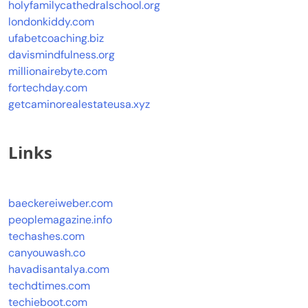
holyfamilycathedralschool.org
londonkiddy.com
ufabetcoaching.biz
davismindfulness.org
millionairebyte.com
fortechday.com
getcaminorealestateusa.xyz
Links
baeckereiweber.com
peoplemagazine.info
techashes.com
canyouwash.co
havadisantalya.com
techdtimes.com
techieboot.com