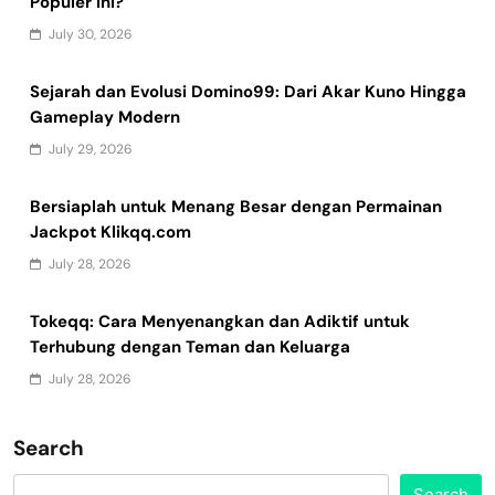
Populer ini?
July 30, 2026
Sejarah dan Evolusi Domino99: Dari Akar Kuno Hingga
Gameplay Modern
July 29, 2026
Bersiaplah untuk Menang Besar dengan Permainan
Jackpot Klikqq.com
July 28, 2026
Tokeqq: Cara Menyenangkan dan Adiktif untuk
Terhubung dengan Teman dan Keluarga
July 28, 2026
Search
Search