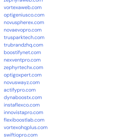
vortexaweb.com
optigeniusco.com
novuspherex.com
novaevopro.com
trusparktech.com
trubrandzhq.com
boostifynet.com
nexventpro.com
zephyrtechx.com
optigoxpert.com
novuswayz.com
actifypro.com
dynaboostx.com
instaflexco.com
innovistapro.com
flexiboostlab.com
vortexohqplus.com
swiftiopro.com