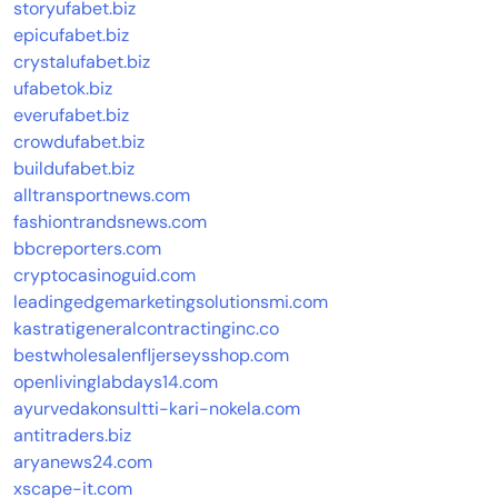
storyufabet.biz
epicufabet.biz
crystalufabet.biz
ufabetok.biz
everufabet.biz
crowdufabet.biz
buildufabet.biz
alltransportnews.com
fashiontrandsnews.com
bbcreporters.com
cryptocasinoguid.com
leadingedgemarketingsolutionsmi.com
kastratigeneralcontractinginc.co
bestwholesalenfljerseysshop.com
openlivinglabdays14.com
ayurvedakonsultti-kari-nokela.com
antitraders.biz
aryanews24.com
xscape-it.com