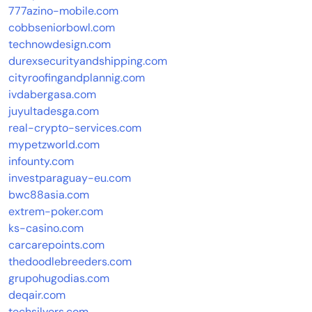
777azino-mobile.com
cobbseniorbowl.com
technowdesign.com
durexsecurityandshipping.com
cityroofingandplannig.com
ivdabergasa.com
juyultadesga.com
real-crypto-services.com
mypetzworld.com
infounty.com
investparaguay-eu.com
bwc88asia.com
extrem-poker.com
ks-casino.com
carcarepoints.com
thedoodlebreeders.com
grupohugodias.com
deqair.com
techsilvers.com