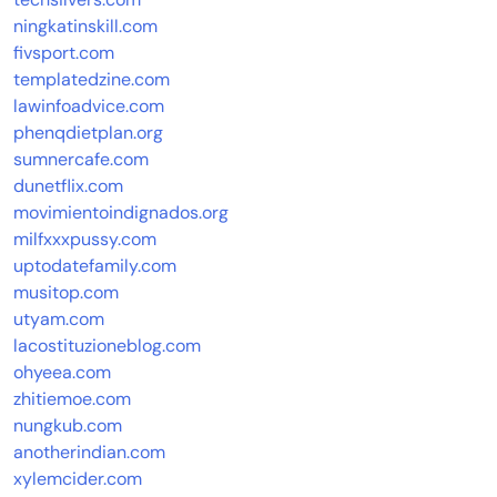
ningkatinskill.com
fivsport.com
templatedzine.com
lawinfoadvice.com
phenqdietplan.org
sumnercafe.com
dunetflix.com
movimientoindignados.org
milfxxxpussy.com
uptodatefamily.com
musitop.com
utyam.com
lacostituzioneblog.com
ohyeea.com
zhitiemoe.com
nungkub.com
anotherindian.com
xylemcider.com