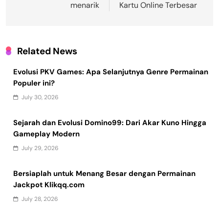
menarik
Kartu Online Terbesar
Related News
Evolusi PKV Games: Apa Selanjutnya Genre Permainan
Populer ini?
July 30, 2026
Sejarah dan Evolusi Domino99: Dari Akar Kuno Hingga
Gameplay Modern
July 29, 2026
Bersiaplah untuk Menang Besar dengan Permainan
Jackpot Klikqq.com
July 28, 2026