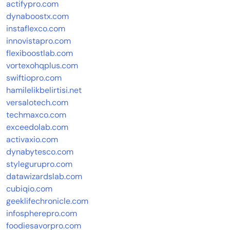
actifypro.com
dynaboostx.com
instaflexco.com
innovistapro.com
flexiboostlab.com
vortexohqplus.com
swiftiopro.com
hamilelikbelirtisi.net
versalotech.com
techmaxco.com
exceedolab.com
activaxio.com
dynabytesco.com
stylegurupro.com
datawizardslab.com
cubiqio.com
geeklifechronicle.com
infospherepro.com
foodiesavorpro.com