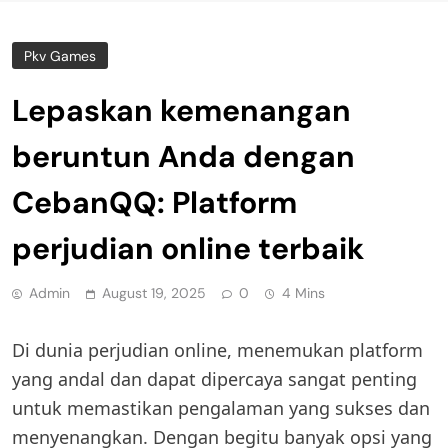
Pkv Games
Lepaskan kemenangan
beruntun Anda dengan
CebanQQ: Platform
perjudian online terbaik
Admin
August 19, 2025
0
4 Mins
Di dunia perjudian online, menemukan platform
yang andal dan dapat dipercaya sangat penting
untuk memastikan pengalaman yang sukses dan
menyenangkan. Dengan begitu banyak opsi yang