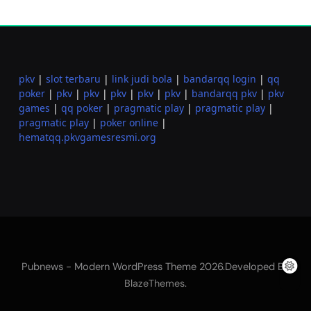
pkv
|
slot terbaru
|
link judi bola
|
bandarqq login
|
qq
poker
|
pkv
|
pkv
|
pkv
|
pkv
|
pkv
|
bandarqq pkv
|
pkv
games
|
qq poker
|
pragmatic play
|
pragmatic play
|
pragmatic play
|
poker online
|
hematqq.pkvgamesresmi.org
Pubnews - Modern WordPress Theme 2026.Developed By
.
BlazeThemes