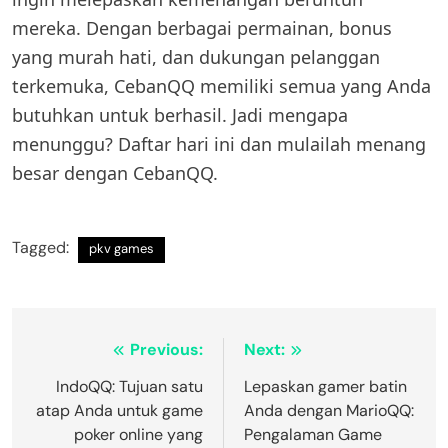
mereka. Dengan berbagai permainan, bonus
yang murah hati, dan dukungan pelanggan
terkemuka, CebanQQ memiliki semua yang Anda
butuhkan untuk berhasil. Jadi mengapa
menunggu? Daftar hari ini dan mulailah menang
besar dengan CebanQQ.
Tagged:
pkv games
Post
Previous:
Next:
navigation
IndoQQ: Tujuan satu
Lepaskan gamer batin
atap Anda untuk game
Anda dengan MarioQQ:
poker online yang
Pengalaman Game