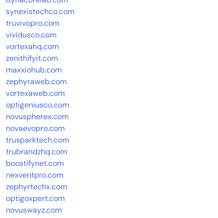
synexistechco.com
truvivopro.com
vividusco.com
vortexahq.com
zenithifyit.com
maxxiohub.com
zephyraweb.com
vortexaweb.com
optigeniusco.com
novuspherex.com
novaevopro.com
trusparktech.com
trubrandzhq.com
boostifynet.com
nexventpro.com
zephyrtechx.com
optigoxpert.com
novuswayz.com