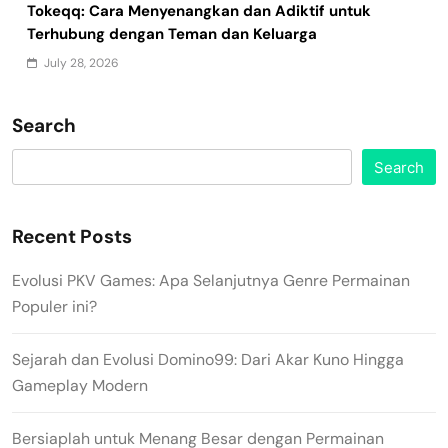
Tokeqq: Cara Menyenangkan dan Adiktif untuk
Terhubung dengan Teman dan Keluarga
July 28, 2026
Search
Search
Recent Posts
Evolusi PKV Games: Apa Selanjutnya Genre Permainan
Populer ini?
Sejarah dan Evolusi Domino99: Dari Akar Kuno Hingga
Gameplay Modern
Bersiaplah untuk Menang Besar dengan Permainan