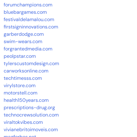
forumchampions.com
bluebargames.com
festivaldelamalou.com
firstsigninnovations.com
garberdodge.com
swim-wears.com
forgrantedmedia.com
peolpstar.com
tylerscustomdesign.com
carworksonline.com
techtimesss.com
virylstore.com
motorstell.com
health150years.com
prescriptions-drug.org
technocrewsolution.com
viraltokvibes.com
vivianebritoimoveis.com
magforbes.net