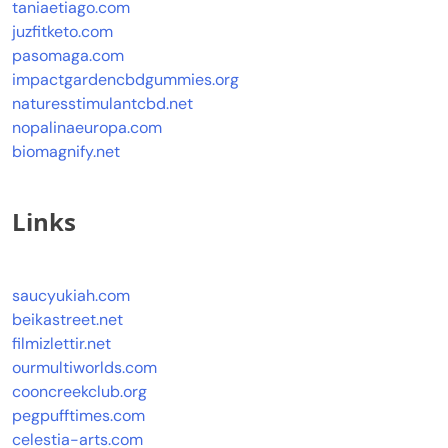
taniaetiago.com
juzfitketo.com
pasomaga.com
impactgardencbdgummies.org
naturesstimulantcbd.net
nopalinaeuropa.com
biomagnify.net
Links
saucyukiah.com
beikastreet.net
filmizlettir.net
ourmultiworlds.com
cooncreekclub.org
pegpufftimes.com
celestia-arts.com