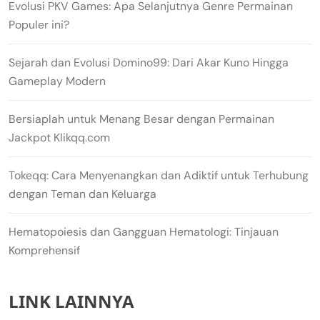
Evolusi PKV Games: Apa Selanjutnya Genre Permainan
Populer ini?
Sejarah dan Evolusi Domino99: Dari Akar Kuno Hingga
Gameplay Modern
Bersiaplah untuk Menang Besar dengan Permainan
Jackpot Klikqq.com
Tokeqq: Cara Menyenangkan dan Adiktif untuk Terhubung
dengan Teman dan Keluarga
Hematopoiesis dan Gangguan Hematologi: Tinjauan
Komprehensif
LINK LAINNYA