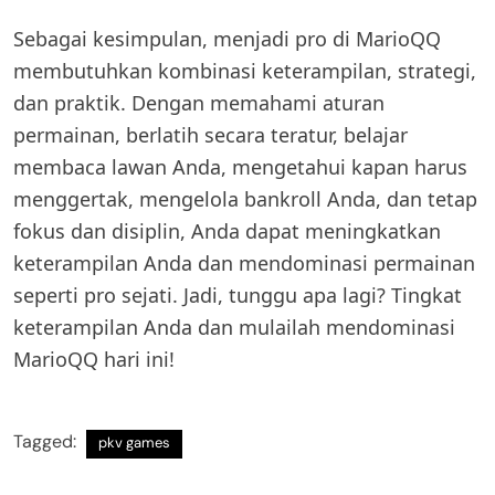
Sebagai kesimpulan, menjadi pro di MarioQQ
membutuhkan kombinasi keterampilan, strategi,
dan praktik. Dengan memahami aturan
permainan, berlatih secara teratur, belajar
membaca lawan Anda, mengetahui kapan harus
menggertak, mengelola bankroll Anda, dan tetap
fokus dan disiplin, Anda dapat meningkatkan
keterampilan Anda dan mendominasi permainan
seperti pro sejati. Jadi, tunggu apa lagi? Tingkat
keterampilan Anda dan mulailah mendominasi
MarioQQ hari ini!
Tagged:
pkv games