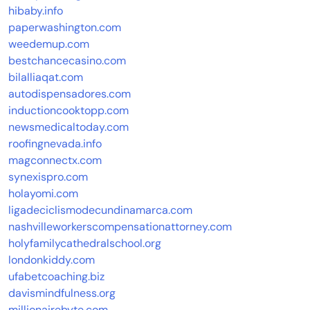
hibaby.info
paperwashington.com
weedemup.com
bestchancecasino.com
bilalliaqat.com
autodispensadores.com
inductioncooktopp.com
newsmedicaltoday.com
roofingnevada.info
magconnectx.com
synexispro.com
holayomi.com
ligadeciclismodecundinamarca.com
nashvilleworkerscompensationattorney.com
holyfamilycathedralschool.org
londonkiddy.com
ufabetcoaching.biz
davismindfulness.org
millionairebyte.com