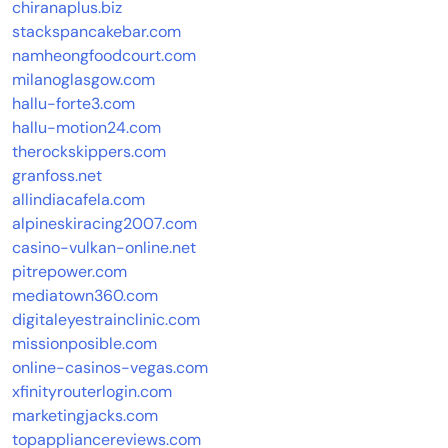
chiranaplus.biz
stackspancakebar.com
namheongfoodcourt.com
milanoglasgow.com
hallu-forte3.com
hallu-motion24.com
therockskippers.com
granfoss.net
allindiacafela.com
alpineskiracing2007.com
casino-vulkan-online.net
pitrepower.com
mediatown360.com
digitaleyestrainclinic.com
missionposible.com
online-casinos-vegas.com
xfinityrouterlogin.com
marketingjacks.com
topappliancereviews.com