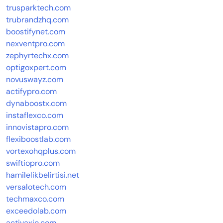
trusparktech.com
trubrandzhq.com
boostifynet.com
nexventpro.com
zephyrtechx.com
optigoxpert.com
novuswayz.com
actifypro.com
dynaboostx.com
instaflexco.com
innovistapro.com
flexiboostlab.com
vortexohqplus.com
swiftiopro.com
hamilelikbelirtisi.net
versalotech.com
techmaxco.com
exceedolab.com
activaxio.com