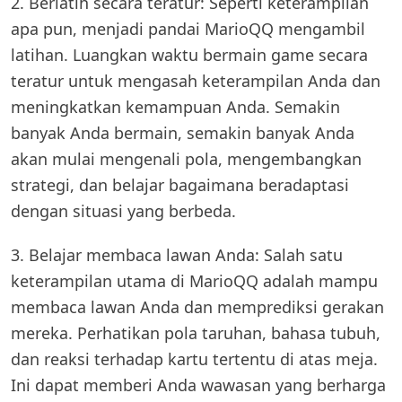
2. Berlatih secara teratur: Seperti keterampilan
apa pun, menjadi pandai MarioQQ mengambil
latihan. Luangkan waktu bermain game secara
teratur untuk mengasah keterampilan Anda dan
meningkatkan kemampuan Anda. Semakin
banyak Anda bermain, semakin banyak Anda
akan mulai mengenali pola, mengembangkan
strategi, dan belajar bagaimana beradaptasi
dengan situasi yang berbeda.
3. Belajar membaca lawan Anda: Salah satu
keterampilan utama di MarioQQ adalah mampu
membaca lawan Anda dan memprediksi gerakan
mereka. Perhatikan pola taruhan, bahasa tubuh,
dan reaksi terhadap kartu tertentu di atas meja.
Ini dapat memberi Anda wawasan yang berharga