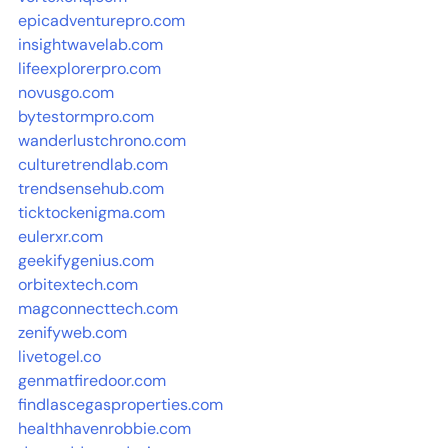
epicadventurepro.com
insightwavelab.com
lifeexplorerpro.com
novusgo.com
bytestormpro.com
wanderlustchrono.com
culturetrendlab.com
trendsensehub.com
ticktockenigma.com
eulerxr.com
geekifygenius.com
orbitextech.com
magconnecttech.com
zenifyweb.com
livetogel.co
genmatfiredoor.com
findlascegasproperties.com
healthhavenrobbie.com