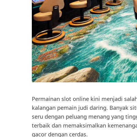
Permainan slot online kini menjadi sala
kalangan pemain judi daring. Banyak s
seru dengan peluang menang yang ting
terbaik dan memaksimalkan kemenangan,
gacor dengan cerdas.