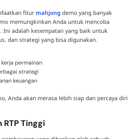
faatkan fitur
mahjong
demo yang banyak
ur demo memungkinkan Anda untuk mencoba
. Ini adalah kesempatan yang baik untuk
, dan strategi yang bisa digunakan.
kerja permainan
bagai strategi
anan keuangan
, Anda akan merasa lebih siap dan percaya diri
n RTP Tinggi