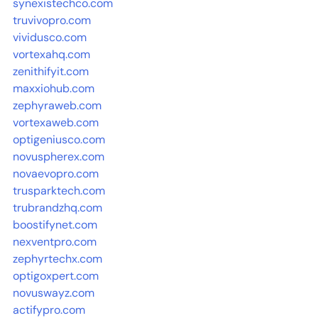
synexistechco.com
truvivopro.com
vividusco.com
vortexahq.com
zenithifyit.com
maxxiohub.com
zephyraweb.com
vortexaweb.com
optigeniusco.com
novuspherex.com
novaevopro.com
trusparktech.com
trubrandzhq.com
boostifynet.com
nexventpro.com
zephyrtechx.com
optigoxpert.com
novuswayz.com
actifypro.com