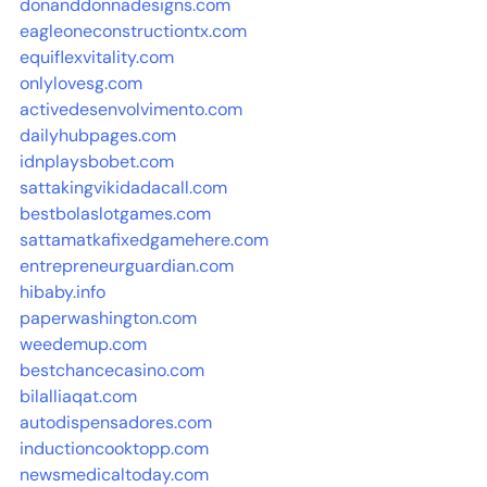
donanddonnadesigns.com
eagleoneconstructiontx.com
equiflexvitality.com
onlylovesg.com
activedesenvolvimento.com
dailyhubpages.com
idnplaysbobet.com
sattakingvikidadacall.com
bestbolaslotgames.com
sattamatkafixedgamehere.com
entrepreneurguardian.com
hibaby.info
paperwashington.com
weedemup.com
bestchancecasino.com
bilalliaqat.com
autodispensadores.com
inductioncooktopp.com
newsmedicaltoday.com