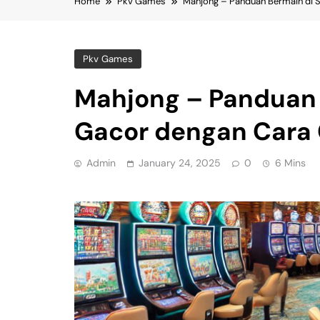
Home
Pkv Games
Mahjong – Panduan Bermain di S
Pkv Games
Mahjong – Panduan B
Gacor dengan Cara
Admin
January 24, 2025
0
6 Mins