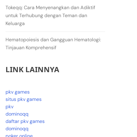
Tokeqq: Cara Menyenangkan dan Adiktif
untuk Terhubung dengan Teman dan
Keluarga
Hematopoiesis dan Gangguan Hematologi:
Tinjauan Komprehensif
LINK LAINNYA
pkv games
situs pkv games
pkv
dominoqq
daftar pkv games
dominoqq
poker online