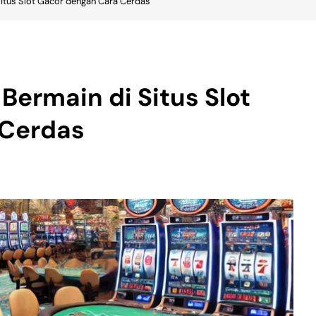
itus Slot Gacor dengan Cara Cerdas
ermain di Situs Slot
 Cerdas