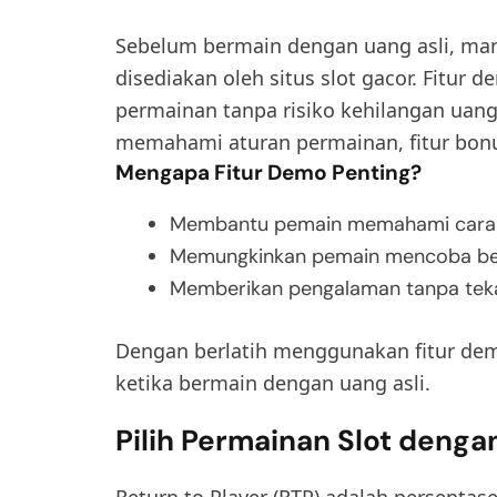
Sebelum bermain dengan uang asli, man
disediakan oleh situs slot gacor. Fit
permainan tanpa risiko kehilangan uang
memahami aturan permainan, fitur bonus
Mengapa Fitur Demo Penting?
Membantu pemain memahami cara 
Memungkinkan pemain mencoba ber
Memberikan pengalaman tanpa tek
Dengan berlatih menggunakan fitur demo
ketika bermain dengan uang asli.
Pilih Permainan Slot denga