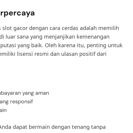
erpercaya
 slot gacor dengan cara cerdas adalah memilih
t di luar sana yang menjanjikan kemenangan
eputasi yang baik. Oleh karena itu, penting untuk
liki lisensi resmi dan ulasan positif dari
mbayaran yang aman
ang responsif
ain
 Anda dapat bermain dengan tenang tanpa