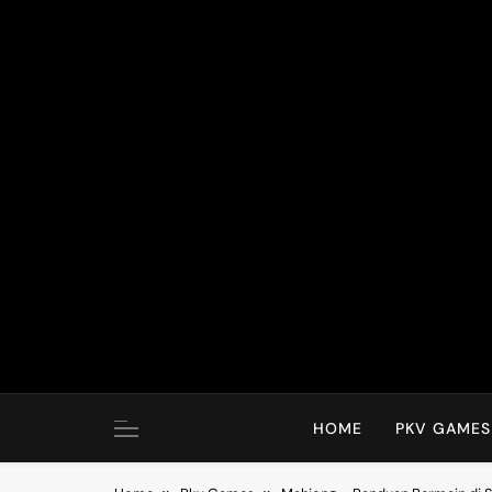
Skip
to
content
HOME
PKV GAMES