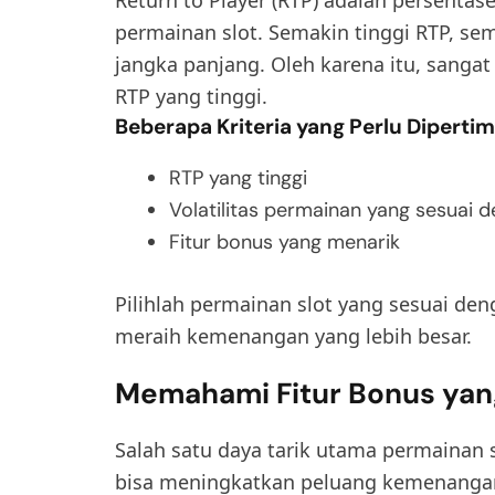
Return to Player (RTP) adalah persenta
permainan slot. Semakin tinggi RTP, s
jangka panjang. Oleh karena itu, sanga
RTP yang tinggi.
Beberapa Kriteria yang Perlu Diperti
RTP yang tinggi
Volatilitas permainan yang sesuai
Fitur bonus yang menarik
Pilihlah permainan slot yang sesuai de
meraih kemenangan yang lebih besar.
Memahami Fitur Bonus yan
Salah satu daya tarik utama permainan 
bisa meningkatkan peluang kemenangan. F