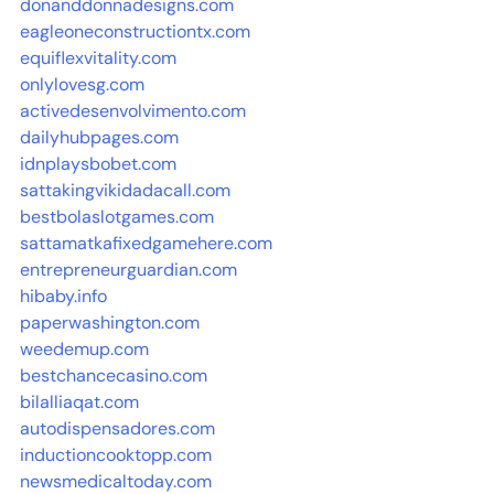
donanddonnadesigns.com
eagleoneconstructiontx.com
equiflexvitality.com
onlylovesg.com
activedesenvolvimento.com
dailyhubpages.com
idnplaysbobet.com
sattakingvikidadacall.com
bestbolaslotgames.com
sattamatkafixedgamehere.com
entrepreneurguardian.com
hibaby.info
paperwashington.com
weedemup.com
bestchancecasino.com
bilalliaqat.com
autodispensadores.com
inductioncooktopp.com
newsmedicaltoday.com