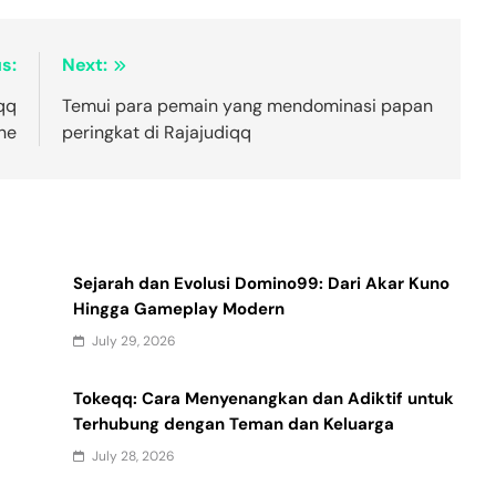
s:
Next:
qq
Temui para pemain yang mendominasi papan
ne
peringkat di Rajajudiqq
Sejarah dan Evolusi Domino99: Dari Akar Kuno
Hingga Gameplay Modern
July 29, 2026
Tokeqq: Cara Menyenangkan dan Adiktif untuk
Terhubung dengan Teman dan Keluarga
July 28, 2026