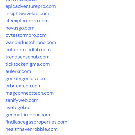
epicadventurepro.com
insightwavelab.com
lifeexplorerpro.com
novusgo.com
bytestormpro.com
wanderlustchrono.com
culturetrendlab.com
trendsensehub.com
ticktockenigma.com
eulerxr.com
geekifygenius.com
orbitextech.com
magconnecttech.com
zenifyweb.com
livetogel.co
genmatfiredoor.com
findlascegasproperties.com
healthhavenrobbie.com