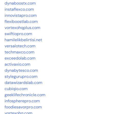
dynaboostx.com
instaflexco.com
innovistapro.com
flexiboostlab.com
vortexohqplus.com
swiftiopro.com
hamilelikbelirtisi.net
versalotech.com
techmaxco.com
exceedolab.com
activaxio.com
dynabytesco.com
stylegurupro.com
datawizardslab.com
cubiqio.com
geeklifechronicle.com
infospherepro.com
foodiesavorpro.com
vortexohq.com