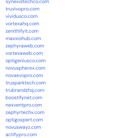
synexistechco.com
truvivopro.com
vividusco.com
vortexahq.com
zenithifyit.com
maxxiohub.com
zephyraweb.com
vortexaweb.com
optigeniusco.com
novuspherex.com
novaevopro.com
trusparktech.com
trubrandzhq.com
boostifynet.com
nexventpro.com
zephyrtechx.com
optigoxpert.com
novuswayz.com
actifypro.com