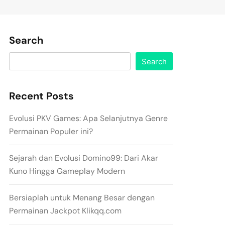
Search
Search
Recent Posts
Evolusi PKV Games: Apa Selanjutnya Genre
Permainan Populer ini?
Sejarah dan Evolusi Domino99: Dari Akar
Kuno Hingga Gameplay Modern
Bersiaplah untuk Menang Besar dengan
Permainan Jackpot Klikqq.com