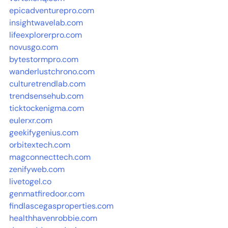
epicadventurepro.com
insightwavelab.com
lifeexplorerpro.com
novusgo.com
bytestormpro.com
wanderlustchrono.com
culturetrendlab.com
trendsensehub.com
ticktockenigma.com
eulerxr.com
geekifygenius.com
orbitextech.com
magconnecttech.com
zenifyweb.com
livetogel.co
genmatfiredoor.com
findlascegasproperties.com
healthhavenrobbie.com