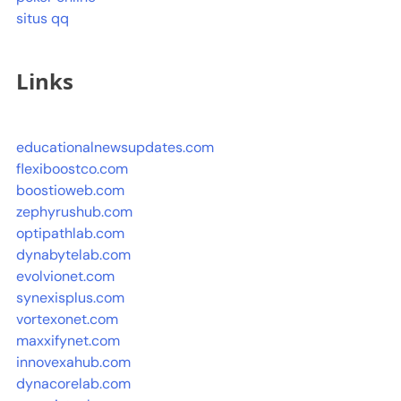
situs qq
Links
educationalnewsupdates.com
flexiboostco.com
boostioweb.com
zephyrushub.com
optipathlab.com
dynabytelab.com
evolvionet.com
synexisplus.com
vortexonet.com
maxxifynet.com
innovexahub.com
dynacorelab.com