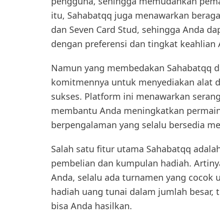
pengguna, sehingga memudahkan pemain 
itu, Sahabatqq juga menawarkan beraga
dan Seven Card Stud, sehingga Anda da
dengan preferensi dan tingkat keahlian
Namun yang membedakan Sahabatqq dari
komitmennya untuk menyediakan alat d
sukses. Platform ini menawarkan serang
membantu Anda meningkatkan permaina
berpengalaman yang selalu bersedia m
Salah satu fitur utama Sahabatqq adal
pembelian dan kumpulan hadiah. Artinya
Anda, selalu ada turnamen yang cocok
hadiah uang tunai dalam jumlah besar, 
bisa Anda hasilkan.