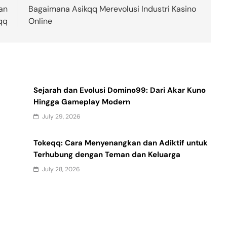
an
Bagaimana Asikqq Merevolusi Industri Kasino
qq
Online
Sejarah dan Evolusi Domino99: Dari Akar Kuno
Hingga Gameplay Modern
July 29, 2026
Tokeqq: Cara Menyenangkan dan Adiktif untuk
Terhubung dengan Teman dan Keluarga
July 28, 2026