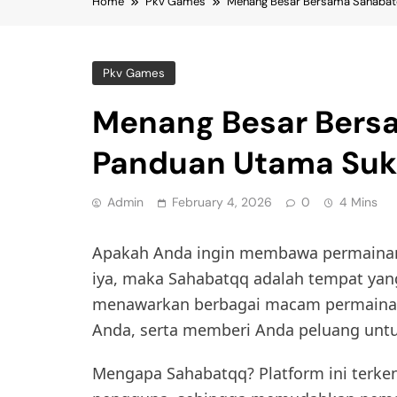
Home
Pkv Games
Menang Besar Bersama Sahabat
Pkv Games
Menang Besar Bers
Panduan Utama Suks
Admin
February 4, 2026
0
4 Mins
Apakah Anda ingin membawa permainan p
iya, maka Sahabatqq adalah tempat yang
menawarkan berbagai macam permainan
Anda, serta memberi Anda peluang unt
Mengapa Sahabatqq? Platform ini terk