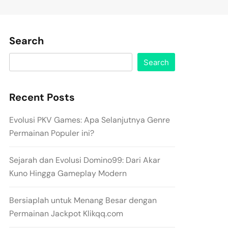
Search
Search
Recent Posts
Evolusi PKV Games: Apa Selanjutnya Genre
Permainan Populer ini?
Sejarah dan Evolusi Domino99: Dari Akar
Kuno Hingga Gameplay Modern
Bersiaplah untuk Menang Besar dengan
Permainan Jackpot Klikqq.com