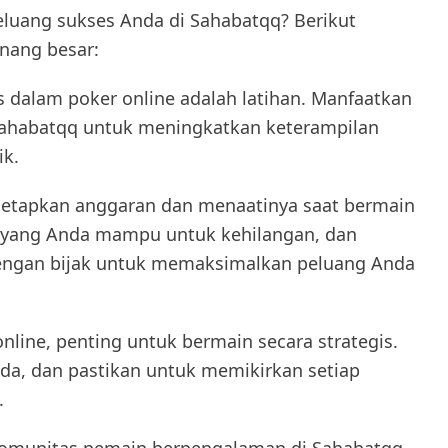
luang sukses Anda di Sahabatqq? Berikut
nang besar:
es dalam poker online adalah latihan. Manfaatkan
Sahabatqq untuk meningkatkan keterampilan
ik.
netapkan anggaran dan menaatinya saat bermain
ri yang Anda mampu untuk kehilangan, dan
engan bijak untuk memaksimalkan peluang Anda
nline, penting untuk bermain secara strategis.
da, dan pastikan untuk memikirkan setiap
.