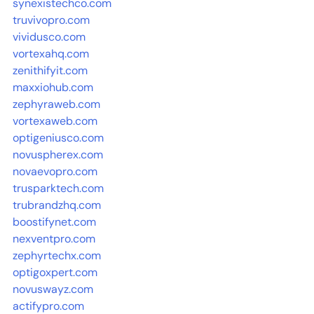
synexistechco.com
truvivopro.com
vividusco.com
vortexahq.com
zenithifyit.com
maxxiohub.com
zephyraweb.com
vortexaweb.com
optigeniusco.com
novuspherex.com
novaevopro.com
trusparktech.com
trubrandzhq.com
boostifynet.com
nexventpro.com
zephyrtechx.com
optigoxpert.com
novuswayz.com
actifypro.com