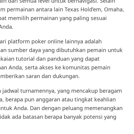
dari semua level untuk bernavigasi. Selain
m permainan antara lain Texas Hold’em, Omaha,
pat memilih permainan yang paling sesuai
 Anda.
 platform poker online lainnya adalah
an sumber daya yang dibutuhkan pemain untuk
kaian tutorial dan panduan yang dapat
n Anda, serta akses ke komunitas pemain
emberikan saran dan dukungan.
ah jadwal turnamennya, yang mencakup beragam
, berapa pun anggaran atau tingkat keahlian
 untuk Anda. Dan dengan peluang memenangkan
tidak ada batasan berapa banyak potensi yang