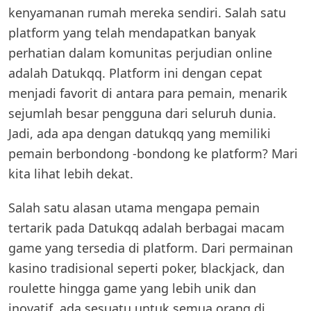
kenyamanan rumah mereka sendiri. Salah satu
platform yang telah mendapatkan banyak
perhatian dalam komunitas perjudian online
adalah Datukqq. Platform ini dengan cepat
menjadi favorit di antara para pemain, menarik
sejumlah besar pengguna dari seluruh dunia.
Jadi, ada apa dengan datukqq yang memiliki
pemain berbondong -bondong ke platform? Mari
kita lihat lebih dekat.
Salah satu alasan utama mengapa pemain
tertarik pada Datukqq adalah berbagai macam
game yang tersedia di platform. Dari permainan
kasino tradisional seperti poker, blackjack, dan
roulette hingga game yang lebih unik dan
inovatif, ada sesuatu untuk semua orang di