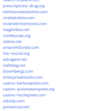
prescriptions-drug.org
technocrewsolution.com
viraltokvibes.com
vivianebritoimoveis.com
magforbes.net
monkeycap.org
sdenix.net
amarinhillcrest.com
the-tourist.org
advogato.net
isafebag.net
bloombergz.com
enterpriseboosts.com
casino-kartenspiele.com
casino-automatenspiele.org
casino-tischspiele.com
otbody.com
jamestrust.net