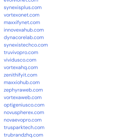
synexisplus.com
vortexonet.com
maxxifynet.com
innovexahub.com
dynacorelab.com
synexistechco.com
truvivopro.com
vividusco.com
vortexahq.com
zenithifyit.com
maxxiohub.com
zephyraweb.com
vortexaweb.com
optigeniusco.com
novuspherex.com
novaevopro.com
trusparktech.com
trubrandzhq.com