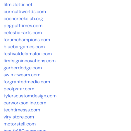
filmizlettir.net
ourmultiworlds.com
cooncreekclub.org
pegpufftimes.com
celestia-arts.com
forumchampions.com
bluebargames.com
festivaldelamalou.com
firstsigninnovations.com
garberdodge.com
swim-wears.com
forgrantedmedia.com
peolpstar.com
tylerscustomdesign.com
carworksonline.com
techtimesss.com
virylstore.com
motorstell.com
health150years.com