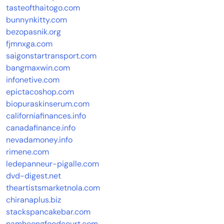
tasteofthaitogo.com
bunnynkitty.com
bezopasnik.org
fjmnxga.com
saigonstartransport.com
bangmaxwin.com
infonetive.com
epictacoshop.com
biopuraskinserum.com
californiafinances.info
canadafinance.info
nevadamoney.info
rimene.com
ledepanneur-pigalle.com
dvd-digest.net
theartistsmarketnola.com
chiranaplus.biz
stackspancakebar.com
namheongfoodcourt.com