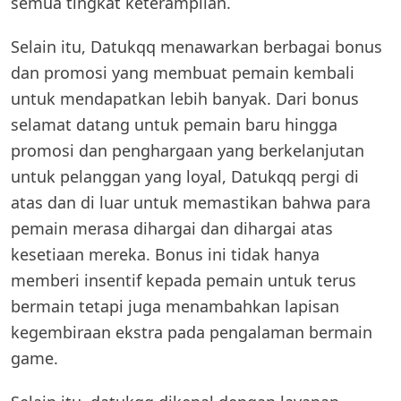
semua tingkat keterampilan.
Selain itu, Datukqq menawarkan berbagai bonus
dan promosi yang membuat pemain kembali
untuk mendapatkan lebih banyak. Dari bonus
selamat datang untuk pemain baru hingga
promosi dan penghargaan yang berkelanjutan
untuk pelanggan yang loyal, Datukqq pergi di
atas dan di luar untuk memastikan bahwa para
pemain merasa dihargai dan dihargai atas
kesetiaan mereka. Bonus ini tidak hanya
memberi insentif kepada pemain untuk terus
bermain tetapi juga menambahkan lapisan
kegembiraan ekstra pada pengalaman bermain
game.