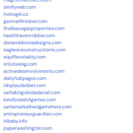
zenifyweb.com
livetogel.co
genmatfiredoor.com
findlascegasproperties.com
healthhavenrobbie.com
donanddonnadesigns.com
eagleoneconstructiontx.com
equiflexvitality.com
onlylovesg.com
activedesenvolvimento.com
dailyhubpages.com
idnplaysbobet.com
sattakingvikidadacall.com
bestbolaslotgames.com
sattamatkafixedgamehere.com
entrepreneurguardian.com
hibaby.info
paperwashington.com