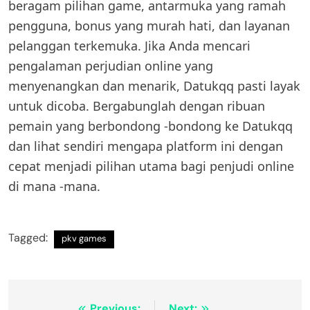
beragam pilihan game, antarmuka yang ramah
pengguna, bonus yang murah hati, dan layanan
pelanggan terkemuka. Jika Anda mencari
pengalaman perjudian online yang
menyenangkan dan menarik, Datukqq pasti layak
untuk dicoba. Bergabunglah dengan ribuan
pemain yang berbondong -bondong ke Datukqq
dan lihat sendiri mengapa platform ini dengan
cepat menjadi pilihan utama bagi penjudi online
di mana -mana.
Tagged:
pkv games
Previous:
Next: