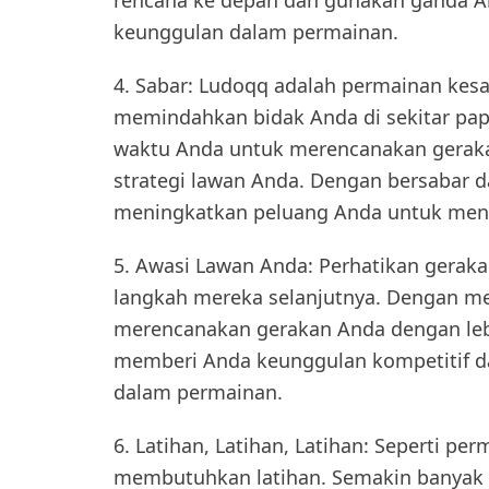
rencana ke depan dan gunakan ganda A
keunggulan dalam permainan.
4. Sabar: Ludoqq adalah permainan kesa
memindahkan bidak Anda di sekitar pa
waktu Anda untuk merencanakan gerak
strategi lawan Anda. Dengan bersabar d
meningkatkan peluang Anda untuk men
5. Awasi Lawan Anda: Perhatikan gerak
langkah mereka selanjutnya. Dengan me
merencanakan gerakan Anda dengan lebi
memberi Anda keunggulan kompetitif d
dalam permainan.
6. Latihan, Latihan, Latihan: Seperti p
membutuhkan latihan. Semakin banyak 