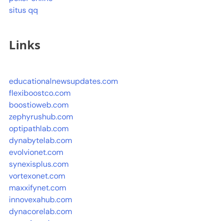
situs qq
Links
educationalnewsupdates.com
flexiboostco.com
boostioweb.com
zephyrushub.com
optipathlab.com
dynabytelab.com
evolvionet.com
synexisplus.com
vortexonet.com
maxxifynet.com
innovexahub.com
dynacorelab.com