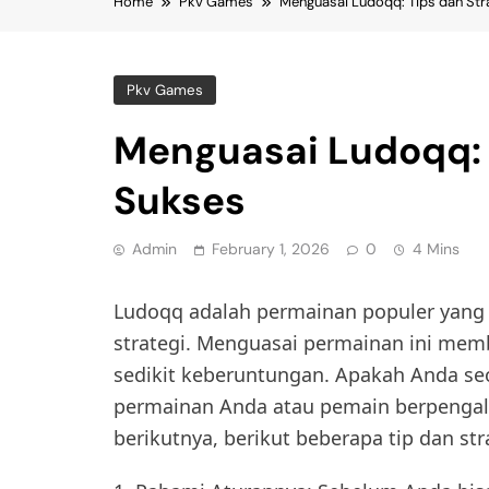
Home
Pkv Games
Menguasai Ludoqq: Tips dan Str
Pkv Games
Menguasai Ludoqq: 
Sukses
Admin
February 1, 2026
0
4 Mins
Ludoqq adalah permainan populer yan
strategi. Menguasai permainan ini mem
sedikit keberuntungan. Apakah Anda s
permainan Anda atau pemain berpenga
berikutnya, berikut beberapa tip dan st