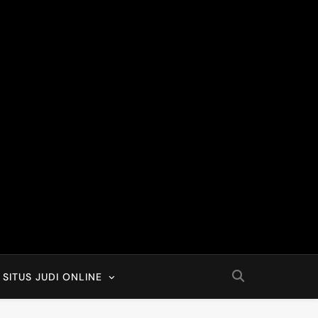
SITUS JUDI ONLINE