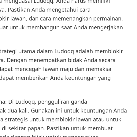
a menguasai Ludoqq, Anda harus memiliki
a. Pastikan Anda mengetahui cara
okir lawan, dan cara memenangkan permainan.
 kuat untuk membangun saat Anda mengerjakan
 strategi utama dalam Ludoqq adalah memblokir
ya. Dengan menempatkan bidak Anda secara
nda dapat mencegah lawan maju dan memaksa
i dapat memberikan Anda keuntungan yang
a: Di Ludoqq, pengguliran ganda
 dua kali. Gunakan ini untuk keuntungan Anda
 strategis untuk memblokir lawan atau untuk
di sekitar papan. Pastikan untuk membuat