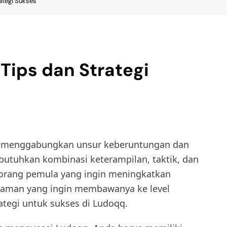
ategi Sukses
Tips dan Strategi
g menggabungkan unsur keberuntungan dan
butuhkan kombinasi keterampilan, taktik, dan
eorang pemula yang ingin meningkatkan
laman yang ingin membawanya ke level
rategi untuk sukses di Ludoqq.