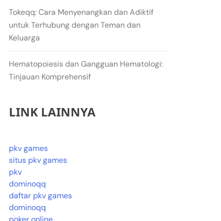
Tokeqq: Cara Menyenangkan dan Adiktif
untuk Terhubung dengan Teman dan
Keluarga
Hematopoiesis dan Gangguan Hematologi:
Tinjauan Komprehensif
LINK LAINNYA
pkv games
situs pkv games
pkv
dominoqq
daftar pkv games
dominoqq
poker online