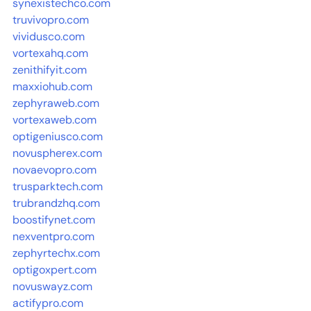
synexistechco.com
truvivopro.com
vividusco.com
vortexahq.com
zenithifyit.com
maxxiohub.com
zephyraweb.com
vortexaweb.com
optigeniusco.com
novuspherex.com
novaevopro.com
trusparktech.com
trubrandzhq.com
boostifynet.com
nexventpro.com
zephyrtechx.com
optigoxpert.com
novuswayz.com
actifypro.com