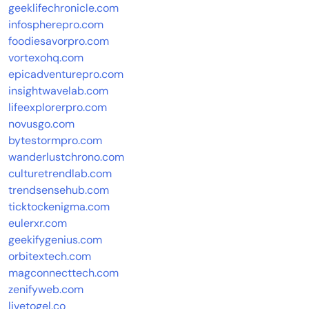
geeklifechronicle.com
infospherepro.com
foodiesavorpro.com
vortexohq.com
epicadventurepro.com
insightwavelab.com
lifeexplorerpro.com
novusgo.com
bytestormpro.com
wanderlustchrono.com
culturetrendlab.com
trendsensehub.com
ticktockenigma.com
eulerxr.com
geekifygenius.com
orbitextech.com
magconnecttech.com
zenifyweb.com
livetogel.co