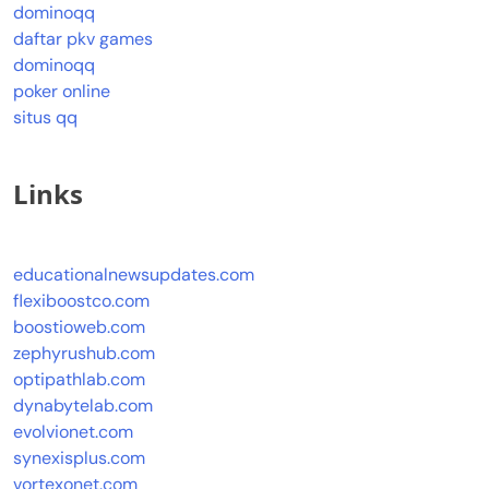
dominoqq
daftar pkv games
dominoqq
poker online
situs qq
Links
educationalnewsupdates.com
flexiboostco.com
boostioweb.com
zephyrushub.com
optipathlab.com
dynabytelab.com
evolvionet.com
synexisplus.com
vortexonet.com