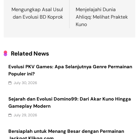
navigation
Mengungkap Asal Usul
Menjelajahi Dunia
dan Evolusi BD Koprok
Ahliqq: Melihat Praktek
Kuno
Related News
Evolusi PKV Games: Apa Selanjutnya Genre Permainan
Populer ini?
July 30, 2026
Sejarah dan Evolusi Domino99: Dari Akar Kuno Hingga
Gameplay Modern
July 29, 2026
Bersiaplah untuk Menang Besar dengan Permainan
Jackpot Klikqq.com