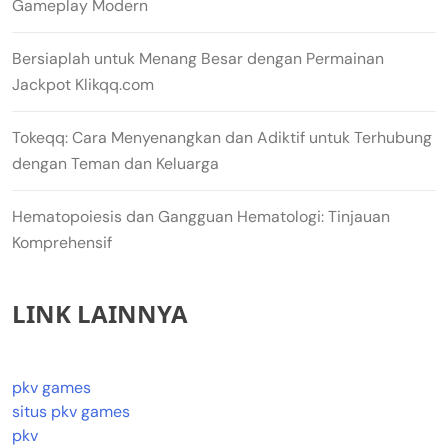
Gameplay Modern
Bersiaplah untuk Menang Besar dengan Permainan
Jackpot Klikqq.com
Tokeqq: Cara Menyenangkan dan Adiktif untuk Terhubung
dengan Teman dan Keluarga
Hematopoiesis dan Gangguan Hematologi: Tinjauan
Komprehensif
LINK LAINNYA
pkv games
situs pkv games
pkv