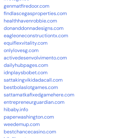
genmatfiredoor.com
findlascegasproperties.com
healthhavenrobbie.com
donanddonnadesigns.com
eagleoneconstructiontx.com
equiflexvitality.com
onlylovesg.com
activedesenvolvimento.com
dailyhubpages.com
idnplaysbobet.com
sattakingvikidadacall.com
bestbolaslotgames.com
sattamatkafixedgamehere.com
entrepreneurguardian.com
hibaby.info
paperwashington.com
weedemup.com
bestchancecasino.com