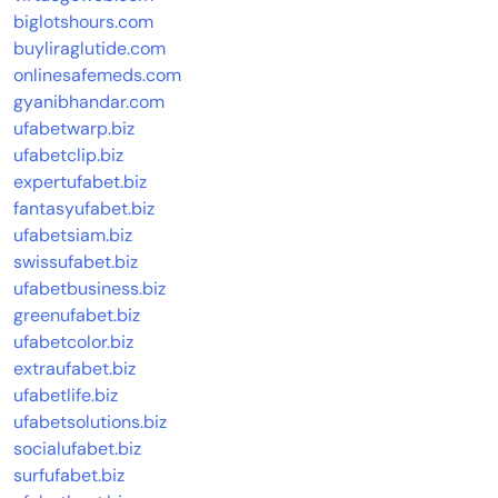
biglotshours.com
buyliraglutide.com
onlinesafemeds.com
gyanibhandar.com
ufabetwarp.biz
ufabetclip.biz
expertufabet.biz
fantasyufabet.biz
ufabetsiam.biz
swissufabet.biz
ufabetbusiness.biz
greenufabet.biz
ufabetcolor.biz
extraufabet.biz
ufabetlife.biz
ufabetsolutions.biz
socialufabet.biz
surfufabet.biz