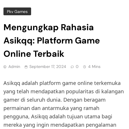
Pkv Games
Mengungkap Rahasia
Asikqq: Platform Game
Online Terbaik
Admin
September 17, 2024
0
4 Mins
Asikqq adalah platform game online terkemuka
yang telah mendapatkan popularitas di kalangan
gamer di seluruh dunia. Dengan beragam
permainan dan antarmuka yang ramah
pengguna, Asikqq adalah tujuan utama bagi
mereka yang ingin mendapatkan pengalaman