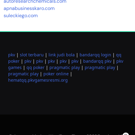
autoresearchchemicals.com
apnabusinesskaro.com
suleckiego.com
pkv
|
slot terbaru
|
link judi bola
|
bandarqq login
|
qq
poker
|
pkv
|
pkv
|
pkv
|
pkv
|
pkv
|
bandarqq pkv
|
pkv
games
|
qq poker
|
pragmatic play
|
pragmatic play
|
pragmatic play
|
poker online
|
hematqq.pkvgamesresmi.org