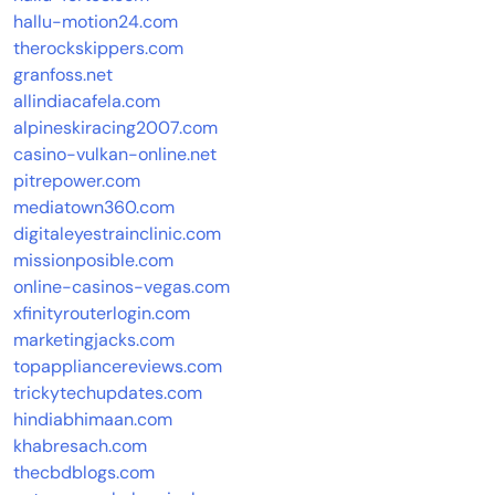
hallu-motion24.com
therockskippers.com
granfoss.net
allindiacafela.com
alpineskiracing2007.com
casino-vulkan-online.net
pitrepower.com
mediatown360.com
digitaleyestrainclinic.com
missionposible.com
online-casinos-vegas.com
xfinityrouterlogin.com
marketingjacks.com
topappliancereviews.com
trickytechupdates.com
hindiabhimaan.com
khabresach.com
thecbdblogs.com