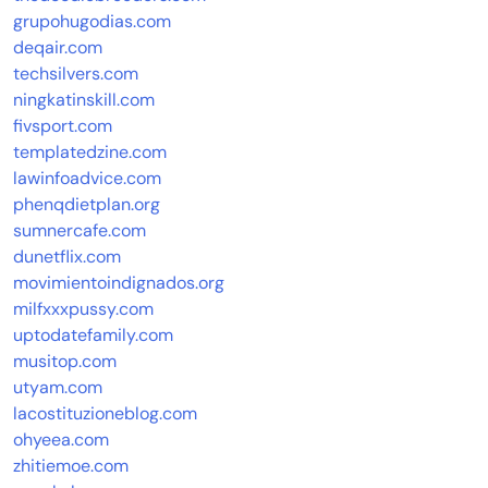
grupohugodias.com
deqair.com
techsilvers.com
ningkatinskill.com
fivsport.com
templatedzine.com
lawinfoadvice.com
phenqdietplan.org
sumnercafe.com
dunetflix.com
movimientoindignados.org
milfxxxpussy.com
uptodatefamily.com
musitop.com
utyam.com
lacostituzioneblog.com
ohyeea.com
zhitiemoe.com