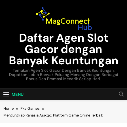
Skip
to
content
Daftar Agen Slot
Gacor dengan
Banyak Keuntungan
Temukan Agen Slot Gacor Dengan Banyak Keuntungan.
Dapatkan Lebih Banyak Peluang Menang Dengan Berbagai
Bonus Dan Promosi Menarik Setiap Hari.
MENU
Home
Pkv Games
Mengungkap Rahasia Asikqq: Platform Game Online Terbaik