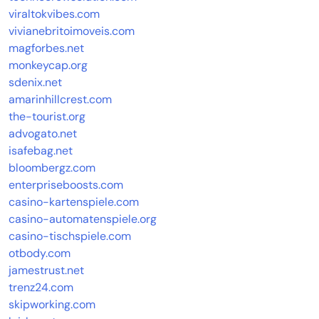
viraltokvibes.com
vivianebritoimoveis.com
magforbes.net
monkeycap.org
sdenix.net
amarinhillcrest.com
the-tourist.org
advogato.net
isafebag.net
bloombergz.com
enterpriseboosts.com
casino-kartenspiele.com
casino-automatenspiele.org
casino-tischspiele.com
otbody.com
jamestrust.net
trenz24.com
skipworking.com