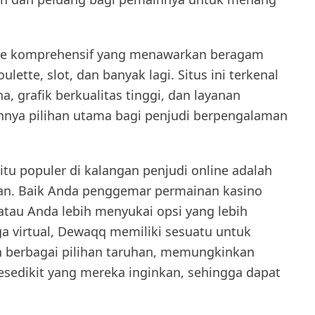
ine komprehensif yang menawarkan beragam
lette, slot, dan banyak lagi. Situs ini terkenal
grafik berkualitas tinggi, dan layanan
nnya pilihan utama bagi penjudi berpengalaman
u populer di kalangan penjudi online adalah
han. Baik Anda penggemar permainan kasino
 atau Anda lebih menyukai opsi yang lebih
ga virtual, Dewaqq memiliki sesuatu untuk
n berbagai pilihan taruhan, memungkinkan
esedikit yang mereka inginkan, sehingga dapat