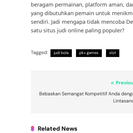
beragam permainan, platform aman, d
yang dibutuhkan pemain untuk menikma
sendiri. Jadi mengapa tidak mencoba De
satu situs judi online paling populer?
Tagged:
judi bola
pkv games
slot
Post
Previou
navigation
Bebaskan Semangat Kompetitif Anda deng
Lintasan
Related News