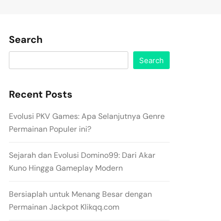
Search
Search
Recent Posts
Evolusi PKV Games: Apa Selanjutnya Genre
Permainan Populer ini?
Sejarah dan Evolusi Domino99: Dari Akar
Kuno Hingga Gameplay Modern
Bersiaplah untuk Menang Besar dengan
Permainan Jackpot Klikqq.com