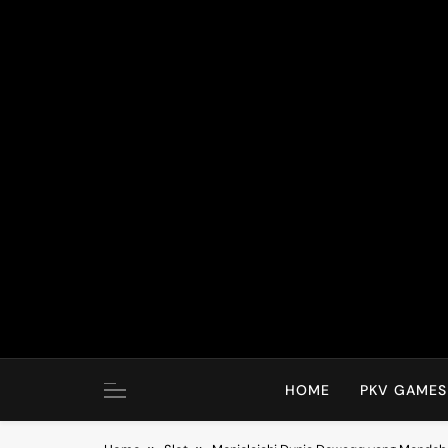
Skip
to
content
HOME
PKV GAMES