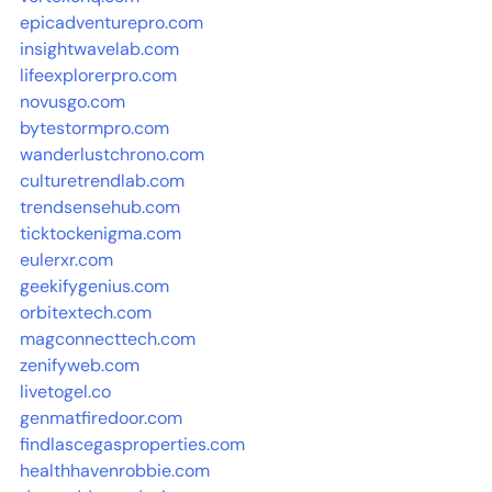
epicadventurepro.com
insightwavelab.com
lifeexplorerpro.com
novusgo.com
bytestormpro.com
wanderlustchrono.com
culturetrendlab.com
trendsensehub.com
ticktockenigma.com
eulerxr.com
geekifygenius.com
orbitextech.com
magconnecttech.com
zenifyweb.com
livetogel.co
genmatfiredoor.com
findlascegasproperties.com
healthhavenrobbie.com