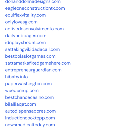
donanddonnadesigns.com
eagleoneconstructiontx.com
equiflexvitality.com
onlylovesg.com
activedesenvolvimento.com
dailyhubpages.com
idnplaysbobet.com
sattakingvikidadacall.com
bestbolaslotgames.com
sattamatkafixedgamehere.com
entrepreneurguardian.com
hibaby.info
paperwashington.com
weedemup.com
bestchancecasino.com
bilalliaqat.com
autodispensadores.com
inductioncooktopp.com
newsmedicaltoday.com