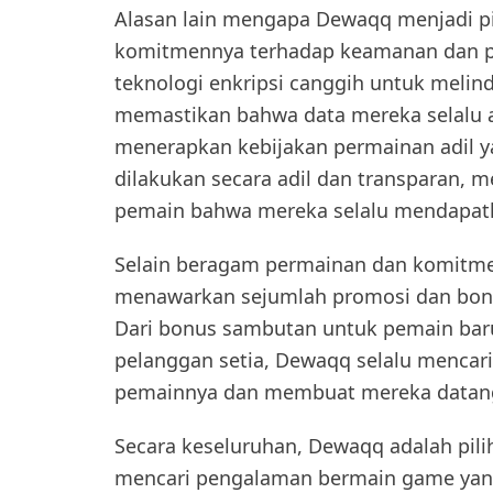
Alasan lain mengapa Dewaqq menjadi pil
komitmennya terhadap keamanan dan pe
teknologi enkripsi canggih untuk melin
memastikan bahwa data mereka selalu a
menerapkan kebijakan permainan adil 
dilakukan secara adil dan transparan, 
pemain bahwa mereka selalu mendapat
Selain beragam permainan dan komitm
menawarkan sejumlah promosi dan bonu
Dari bonus sambutan untuk pemain bar
pelanggan setia, Dewaqq selalu mencar
pemainnya dan membuat mereka datang
Secara keseluruhan, Dewaqq adalah pili
mencari pengalaman bermain game yan