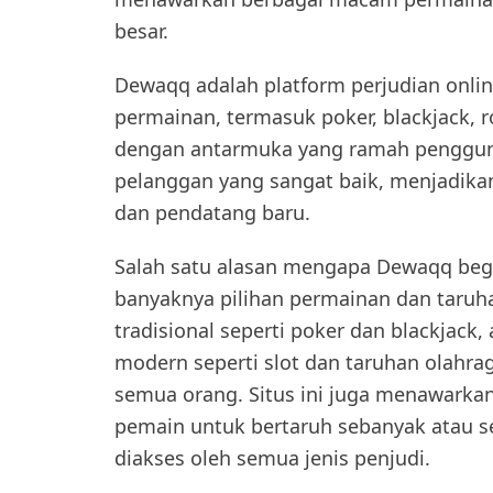
besar.
Dewaqq adalah platform perjudian onl
permainan, termasuk poker, blackjack, rou
dengan antarmuka yang ramah pengguna, 
pelanggan yang sangat baik, menjadika
dan pendatang baru.
Salah satu alasan mengapa Dewaqq begit
banyaknya pilihan permainan dan taru
tradisional seperti poker dan blackjack,
modern seperti slot dan taruhan olahra
semua orang. Situs ini juga menawarka
pemain untuk bertaruh sebanyak atau s
diakses oleh semua jenis penjudi.