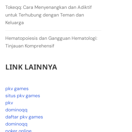
Tokeqq: Cara Menyenangkan dan Adiktif
untuk Terhubung dengan Teman dan
Keluarga
Hematopoiesis dan Gangguan Hematologi:
Tinjauan Komprehensif
LINK LAINNYA
pkv games
situs pkv games
pkv
dominoqq
daftar pkv games
dominoqq
poker online