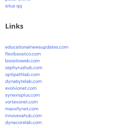
situs qq
Links
educationalnewsupdates.com
flexiboostco.com
boostioweb.com
zephyrushub.com
optipathlab.com
dynabytelab.com
evolvionet.com
synexisplus.com
vortexonet.com
maxxifynet.com
innovexahub.com
dynacorelab.com