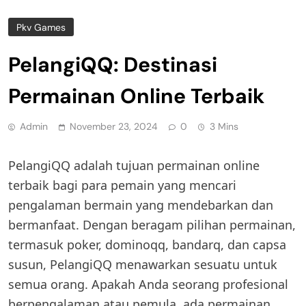
Pkv Games
PelangiQQ: Destinasi
Permainan Online Terbaik
Admin
November 23, 2024
0
3 Mins
PelangiQQ adalah tujuan permainan online
terbaik bagi para pemain yang mencari
pengalaman bermain yang mendebarkan dan
bermanfaat. Dengan beragam pilihan permainan,
termasuk poker, dominoqq, bandarq, dan capsa
susun, PelangiQQ menawarkan sesuatu untuk
semua orang. Apakah Anda seorang profesional
berpengalaman atau pemula, ada permainan