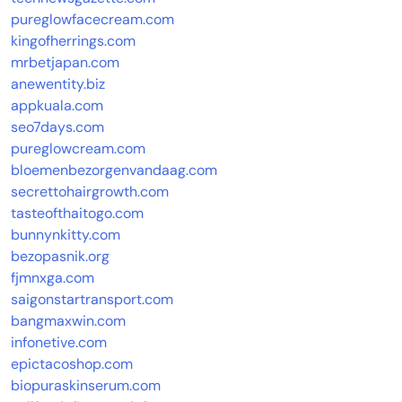
pureglowfacecream.com
kingofherrings.com
mrbetjapan.com
anewentity.biz
appkuala.com
seo7days.com
pureglowcream.com
bloemenbezorgenvandaag.com
secrettohairgrowth.com
tasteofthaitogo.com
bunnynkitty.com
bezopasnik.org
fjmnxga.com
saigonstartransport.com
bangmaxwin.com
infonetive.com
epictacoshop.com
biopuraskinserum.com