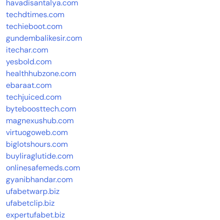
havadisantalya.com
techdtimes.com
techieboot.com
gundembalikesir.com
itechar.com
yesbold.com
healthhubzone.com
ebaraat.com
techjuiced.com
byteboosttech.com
magnexushub.com
virtuogoweb.com
biglotshours.com
buyliraglutide.com
onlinesafemeds.com
gyanibhandar.com
ufabetwarp.biz
ufabetclip.biz
expertufabet.biz