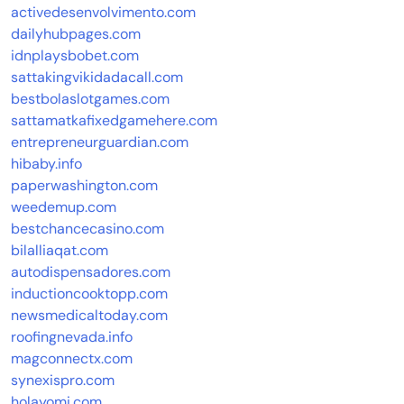
activedesenvolvimento.com
dailyhubpages.com
idnplaysbobet.com
sattakingvikidadacall.com
bestbolaslotgames.com
sattamatkafixedgamehere.com
entrepreneurguardian.com
hibaby.info
paperwashington.com
weedemup.com
bestchancecasino.com
bilalliaqat.com
autodispensadores.com
inductioncooktopp.com
newsmedicaltoday.com
roofingnevada.info
magconnectx.com
synexispro.com
holayomi.com