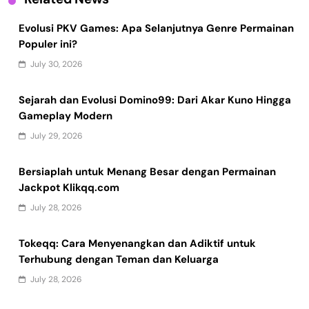
Evolusi PKV Games: Apa Selanjutnya Genre Permainan
Populer ini?
July 30, 2026
Sejarah dan Evolusi Domino99: Dari Akar Kuno Hingga
Gameplay Modern
July 29, 2026
Bersiaplah untuk Menang Besar dengan Permainan
Jackpot Klikqq.com
July 28, 2026
Tokeqq: Cara Menyenangkan dan Adiktif untuk
Terhubung dengan Teman dan Keluarga
July 28, 2026