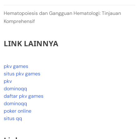
Hematopoiesis dan Gangguan Hematologi: Tinjauan
Komprehensif
LINK LAINNYA
pkv games
situs pkv games
pkv
dominoqq
daftar pkv games
dominoqq
poker online
situs qq