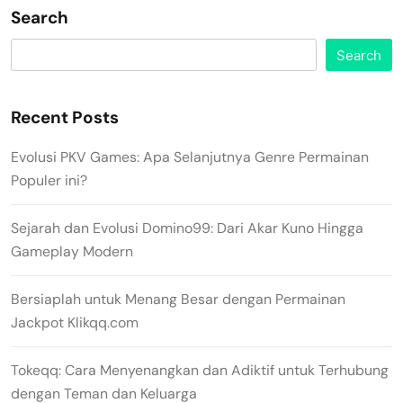
Search
Search
Recent Posts
Evolusi PKV Games: Apa Selanjutnya Genre Permainan
Populer ini?
Sejarah dan Evolusi Domino99: Dari Akar Kuno Hingga
Gameplay Modern
Bersiaplah untuk Menang Besar dengan Permainan
Jackpot Klikqq.com
Tokeqq: Cara Menyenangkan dan Adiktif untuk Terhubung
dengan Teman dan Keluarga