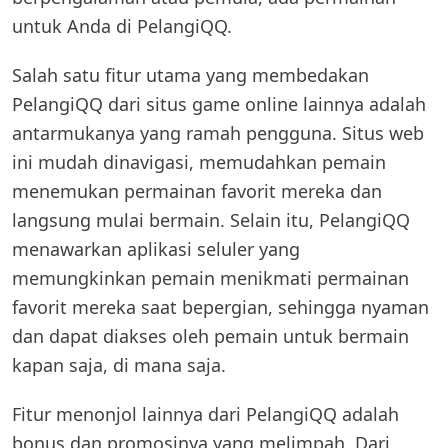
untuk Anda di PelangiQQ.
Salah satu fitur utama yang membedakan
PelangiQQ dari situs game online lainnya adalah
antarmukanya yang ramah pengguna. Situs web
ini mudah dinavigasi, memudahkan pemain
menemukan permainan favorit mereka dan
langsung mulai bermain. Selain itu, PelangiQQ
menawarkan aplikasi seluler yang
memungkinkan pemain menikmati permainan
favorit mereka saat bepergian, sehingga nyaman
dan dapat diakses oleh pemain untuk bermain
kapan saja, di mana saja.
Fitur menonjol lainnya dari PelangiQQ adalah
bonus dan promosinya yang melimpah. Dari