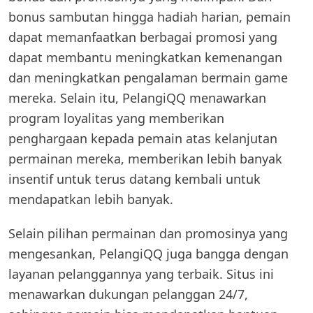
bonus sambutan hingga hadiah harian, pemain
dapat memanfaatkan berbagai promosi yang
dapat membantu meningkatkan kemenangan
dan meningkatkan pengalaman bermain game
mereka. Selain itu, PelangiQQ menawarkan
program loyalitas yang memberikan
penghargaan kepada pemain atas kelanjutan
permainan mereka, memberikan lebih banyak
insentif untuk terus datang kembali untuk
mendapatkan lebih banyak.
Selain pilihan permainan dan promosinya yang
mengesankan, PelangiQQ juga bangga dengan
layanan pelanggannya yang terbaik. Situs ini
menawarkan dukungan pelanggan 24/7,