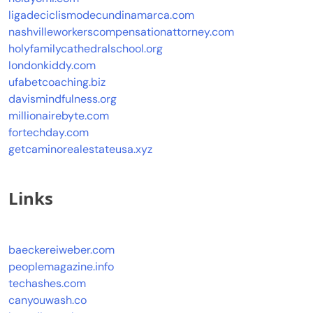
ligadeciclismodecundinamarca.com
nashvilleworkerscompensationattorney.com
holyfamilycathedralschool.org
londonkiddy.com
ufabetcoaching.biz
davismindfulness.org
millionairebyte.com
fortechday.com
getcaminorealestateusa.xyz
Links
baeckereiweber.com
peoplemagazine.info
techashes.com
canyouwash.co