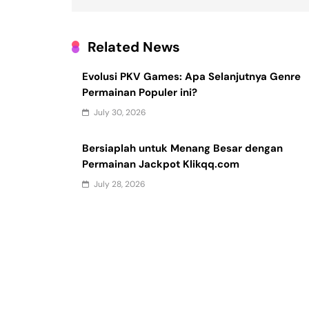
Related News
Evolusi PKV Games: Apa Selanjutnya Genre
Permainan Populer ini?
July 30, 2026
Bersiaplah untuk Menang Besar dengan
Permainan Jackpot Klikqq.com
July 28, 2026