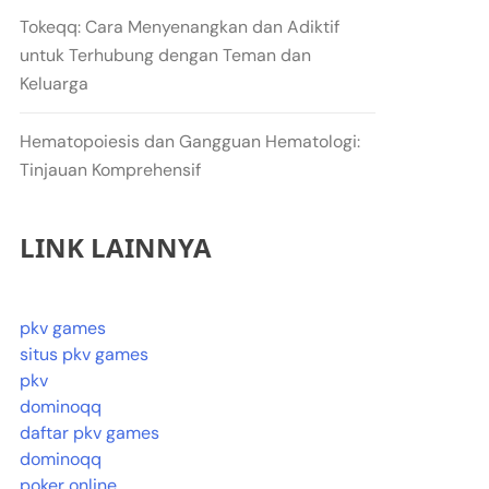
Tokeqq: Cara Menyenangkan dan Adiktif
untuk Terhubung dengan Teman dan
Keluarga
Hematopoiesis dan Gangguan Hematologi:
Tinjauan Komprehensif
LINK LAINNYA
pkv games
situs pkv games
pkv
dominoqq
daftar pkv games
dominoqq
poker online