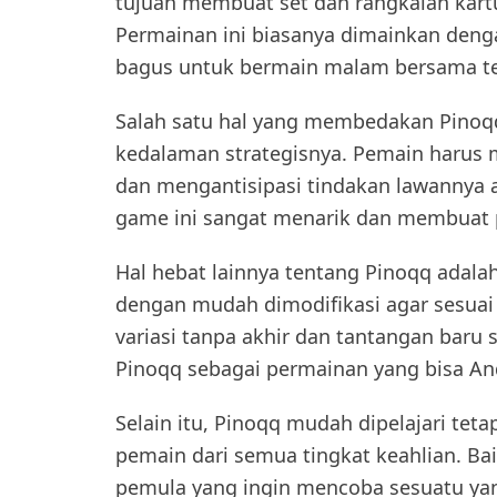
tujuan membuat set dan rangkaian kart
Permainan ini biasanya dimainkan deng
bagus untuk bermain malam bersama t
Salah satu hal yang membedakan Pinoqq
kedalaman strategisnya. Pemain harus 
dan mengantisipasi tindakan lawannya a
game ini sangat menarik dan membuat 
Hal hebat lainnya tentang Pinoqq adalah
dengan mudah dimodifikasi agar sesua
variasi tanpa akhir dan tantangan baru 
Pinoqq sebagai permainan yang bisa And
Selain itu, Pinoqq mudah dipelajari teta
pemain dari semua tingkat keahlian. B
pemula yang ingin mencoba sesuatu yan