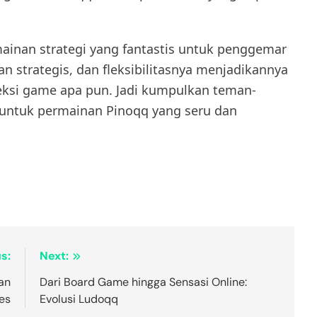
ainan strategi yang fantastis untuk penggemar
n strategis, dan fleksibilitasnya menjadikannya
eksi game apa pun. Jadi kumpulkan teman-
 untuk permainan Pinoqq yang seru dan
s:
Next:
an
Dari Board Game hingga Sensasi Online:
es
Evolusi Ludoqq