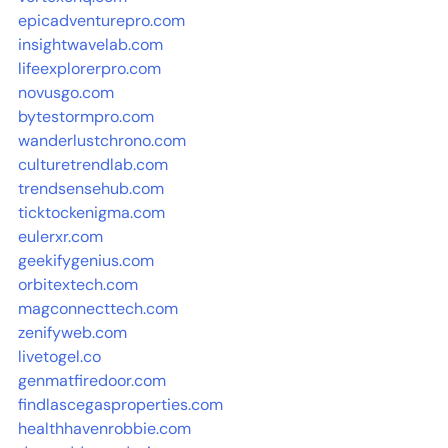
epicadventurepro.com
insightwavelab.com
lifeexplorerpro.com
novusgo.com
bytestormpro.com
wanderlustchrono.com
culturetrendlab.com
trendsensehub.com
ticktockenigma.com
eulerxr.com
geekifygenius.com
orbitextech.com
magconnecttech.com
zenifyweb.com
livetogel.co
genmatfiredoor.com
findlascegasproperties.com
healthhavenrobbie.com