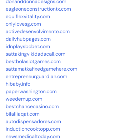
donanddonnadesigns.com
eagleoneconstructiontx.com
equiflexvitality.com
onlylovesg.com
activedesenvolvimento.com
dailyhubpages.com
idnplaysbobet.com
sattakingvikidadacall.com
bestbolaslotgames.com
sattamatkafixedgamehere.com
entrepreneurguardian.com
hibaby.info
paperwashington.com
weedemup.com
bestchancecasino.com
bilalliaqat.com
autodispensadores.com
inductioncooktopp.com
newsmedicaltoday.com