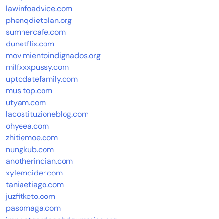
lawinfoadvice.com
phenqdietplan.org
sumnercafe.com
dunetflix.com
movimientoindignados.org
milfxxxpussy.com
uptodatefamily.com
musitop.com
utyam.com
lacostituzioneblog.com
ohyeea.com
zhitiemoe.com
nungkub.com
anotherindian.com
xylemcider.com
taniaetiago.com
juzfitketo.com
pasomaga.com