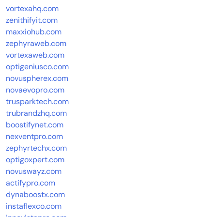
vortexahq.com
zenithifyit.com
maxxiohub.com
zephyraweb.com
vortexaweb.com
optigeniusco.com
novuspherex.com
novaevopro.com
trusparktech.com
trubrandzhq.com
boostifynet.com
nexventpro.com
zephyrtechx.com
optigoxpert.com
novuswayz.com
actifypro.com
dynaboostx.com
instaflexco.com