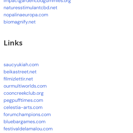
impactgardencbdgummies.org
naturesstimulantcbd.net
nopalinaeuropa.com
biomagnify.net
Links
saucyukiah.com
beikastreet.net
filmizlettir.net
ourmultiworlds.com
cooncreekclub.org
pegpufftimes.com
celestia-arts.com
forumchampions.com
bluebargames.com
festivaldelamalou.com