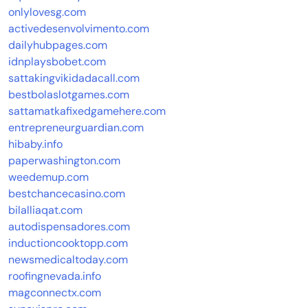
onlylovesg.com
activedesenvolvimento.com
dailyhubpages.com
idnplaysbobet.com
sattakingvikidadacall.com
bestbolaslotgames.com
sattamatkafixedgamehere.com
entrepreneurguardian.com
hibaby.info
paperwashington.com
weedemup.com
bestchancecasino.com
bilalliaqat.com
autodispensadores.com
inductioncooktopp.com
newsmedicaltoday.com
roofingnevada.info
magconnectx.com