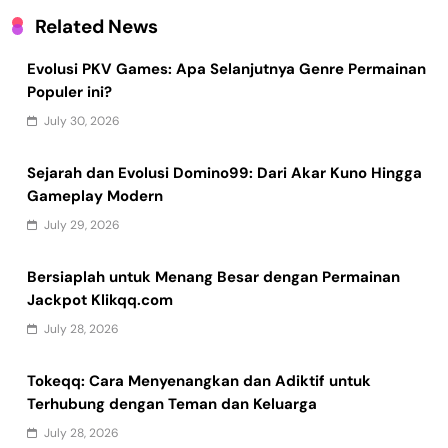
Related News
Evolusi PKV Games: Apa Selanjutnya Genre Permainan
Populer ini?
July 30, 2026
Sejarah dan Evolusi Domino99: Dari Akar Kuno Hingga
Gameplay Modern
July 29, 2026
Bersiaplah untuk Menang Besar dengan Permainan
Jackpot Klikqq.com
July 28, 2026
Tokeqq: Cara Menyenangkan dan Adiktif untuk
Terhubung dengan Teman dan Keluarga
July 28, 2026