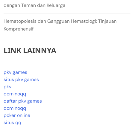
dengan Teman dan Keluarga
Hematopoiesis dan Gangguan Hematologi: Tinjauan
Komprehensif
LINK LAINNYA
pkv games
situs pkv games
pkv
dominoqq
daftar pkv games
dominoqq
poker online
situs qq