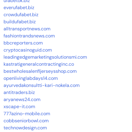
ufabetok.biz
everufabet.biz
crowdufabet.biz
buildufabet.biz
alltransportnews.com
fashiontrandsnews.com
bbcreporters.com
cryptocasinoguid.com
leadingedgemarketingsolutionsmi.com
kastratigeneralcontractinginc.co
bestwholesalenfljerseysshop.com
openlivinglabdays14.com
ayurvedakonsultti-kari-nokela.com
antitraders.biz
aryanews24.com
xscape-it.com
777azino-mobile.com
cobbseniorbowl.com
technowdesign.com