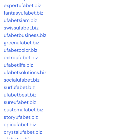
expertufabet.biz
fantasyufabet.biz
ufabetsiam.biz
swissufabet.biz
ufabetbusiness.biz
greenufabet.biz
ufabetcolor.biz
extraufabet.biz
ufabetlife.biz
ufabetsolutions.biz
socialufabet.biz
surfufabet.biz
ufabetbest.biz
sureufabet.biz
customufabet.biz
storyufabet.biz
epicufabet.biz
crystalufabet.biz