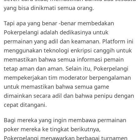
yang bisa dinikmati semua orang.
Tapi apa yang benar -benar membedakan
Pokerpelangi adalah dedikasinya untuk
permainan yang adil dan keamanan. Platform ini
menggunakan teknologi enkripsi canggih untuk
memastikan bahwa semua informasi pemain
tetap aman dan aman. Selain itu, Pokerpelangi
mempekerjakan tim moderator berpengalaman
untuk memastikan bahwa semua game
dimainkan secara adil dan bahwa penipu dengan
cepat ditangani.
Bagi mereka yang ingin membawa permainan
poker mereka ke tingkat berikutnya,
Pokerpelangi menawarkan berbagai turnamen