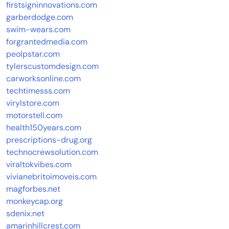
firstsigninnovations.com
garberdodge.com
swim-wears.com
forgrantedmedia.com
peolpstar.com
tylerscustomdesign.com
carworksonline.com
techtimesss.com
virylstore.com
motorstell.com
health150years.com
prescriptions-drug.org
technocrewsolution.com
viraltokvibes.com
vivianebritoimoveis.com
magforbes.net
monkeycap.org
sdenix.net
amarinhillcrest.com