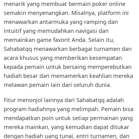
menarik yang membuat bermain poker online
semakin menyenangkan. Misalnya, platform ini
menawarkan antarmuka yang ramping dan
intuitif yang memudahkan navigasi dan
memainkan game favorit Anda. Selain itu,
Sahabatqq menawarkan berbagai turnamen dan
acara khusus yang memberikan kesempatan
kepada pemain untuk bersaing memperebutkan
hadiah besar dan memamerkan keahlian mereka
melawan pemain lain dari seluruh dunia.
Fitur menonjol lainnya dari Sahabatqq adalah
program hadiahnya yang melimpah. Pemain bisa
mendapatkan poin untuk setiap permainan yang
mereka mainkan, yang kemudian dapat ditukar
dengan hadiah uang tunai, entri turnamen, dan