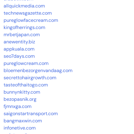
allquickmedia.com
technewsgazette.com
pureglowfacecream.com
kingofherrings.com
mrbetjapan.com
anewentity.biz
appkuala.com
seo7days.com
pureglowcream.com
bloemenbezorgenvandaag.com
secrettohairgrowth.com
tasteofthaitogo.com
bunnynkitty.com
bezopasnik.org
fjmnxga.com
saigonstartransport.com
bangmaxwin.com
infonetive.com