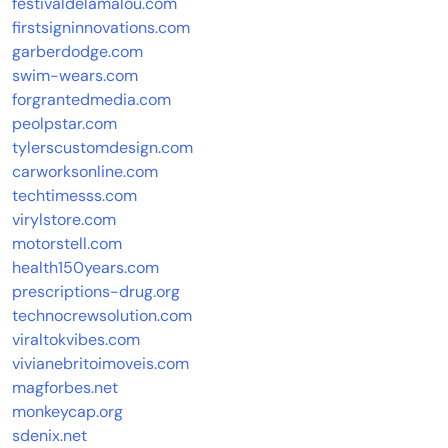
festivaldelamalou.com
firstsigninnovations.com
garberdodge.com
swim-wears.com
forgrantedmedia.com
peolpstar.com
tylerscustomdesign.com
carworksonline.com
techtimesss.com
virylstore.com
motorstell.com
health150years.com
prescriptions-drug.org
technocrewsolution.com
viraltokvibes.com
vivianebritoimoveis.com
magforbes.net
monkeycap.org
sdenix.net