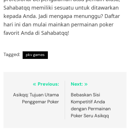
Sahabatqq memiliki sesuatu untuk ditawarkan
kepada Anda. Jadi mengapa menunggu? Daftar
hari ini dan mulai mainkan permainan poker
favorit Anda di Sahabatqq!
Tagged:
pkv games
Post
Previous:
Next:
navigation
Asikqq: Tujuan Utama
Bebaskan Sisi
Penggemar Poker
Kompetitif Anda
dengan Permainan
Poker Seru Asikqq