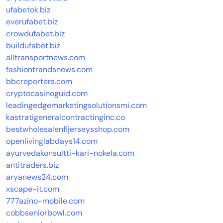
ufabetok.biz
everufabet.biz
crowdufabet.biz
buildufabet.biz
alltransportnews.com
fashiontrandsnews.com
bbcreporters.com
cryptocasinoguid.com
leadingedgemarketingsolutionsmi.com
kastratigeneralcontractinginc.co
bestwholesalenfljerseysshop.com
openlivinglabdays14.com
ayurvedakonsultti-kari-nokela.com
antitraders.biz
aryanews24.com
xscape-it.com
777azino-mobile.com
cobbseniorbowl.com