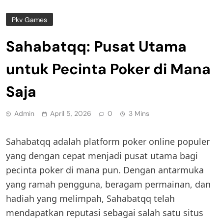
Pkv Games
Sahabatqq: Pusat Utama
untuk Pecinta Poker di Mana
Saja
Admin
April 5, 2026
0
3 Mins
Sahabatqq adalah platform poker online populer
yang dengan cepat menjadi pusat utama bagi
pecinta poker di mana pun. Dengan antarmuka
yang ramah pengguna, beragam permainan, dan
hadiah yang melimpah, Sahabatqq telah
mendapatkan reputasi sebagai salah satu situs