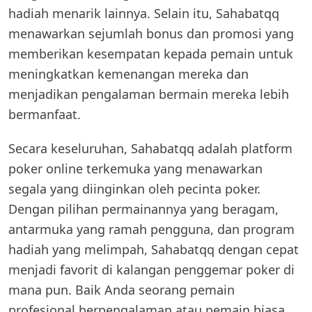
hadiah menarik lainnya. Selain itu, Sahabatqq
menawarkan sejumlah bonus dan promosi yang
memberikan kesempatan kepada pemain untuk
meningkatkan kemenangan mereka dan
menjadikan pengalaman bermain mereka lebih
bermanfaat.
Secara keseluruhan, Sahabatqq adalah platform
poker online terkemuka yang menawarkan
segala yang diinginkan oleh pecinta poker.
Dengan pilihan permainannya yang beragam,
antarmuka yang ramah pengguna, dan program
hadiah yang melimpah, Sahabatqq dengan cepat
menjadi favorit di kalangan penggemar poker di
mana pun. Baik Anda seorang pemain
profesional berpengalaman atau pemain biasa,