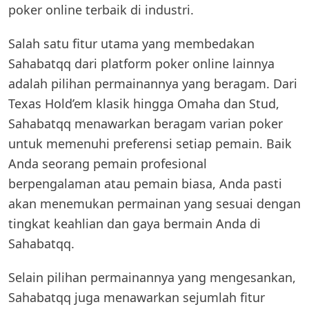
poker online terbaik di industri.
Salah satu fitur utama yang membedakan
Sahabatqq dari platform poker online lainnya
adalah pilihan permainannya yang beragam. Dari
Texas Hold’em klasik hingga Omaha dan Stud,
Sahabatqq menawarkan beragam varian poker
untuk memenuhi preferensi setiap pemain. Baik
Anda seorang pemain profesional
berpengalaman atau pemain biasa, Anda pasti
akan menemukan permainan yang sesuai dengan
tingkat keahlian dan gaya bermain Anda di
Sahabatqq.
Selain pilihan permainannya yang mengesankan,
Sahabatqq juga menawarkan sejumlah fitur