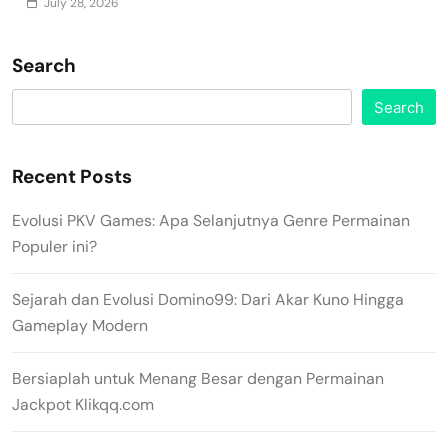
July 28, 2026
Search
Search
Recent Posts
Evolusi PKV Games: Apa Selanjutnya Genre Permainan
Populer ini?
Sejarah dan Evolusi Domino99: Dari Akar Kuno Hingga
Gameplay Modern
Bersiaplah untuk Menang Besar dengan Permainan
Jackpot Klikqq.com