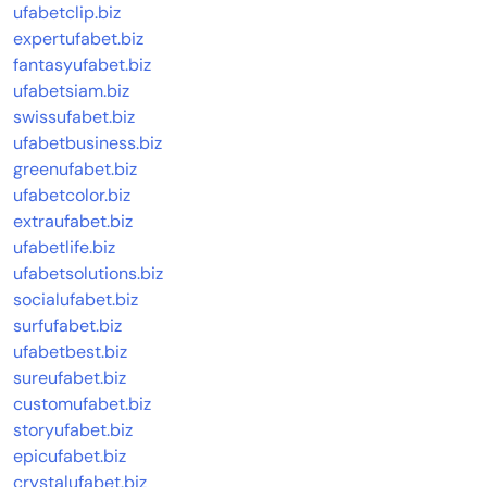
ufabetclip.biz
expertufabet.biz
fantasyufabet.biz
ufabetsiam.biz
swissufabet.biz
ufabetbusiness.biz
greenufabet.biz
ufabetcolor.biz
extraufabet.biz
ufabetlife.biz
ufabetsolutions.biz
socialufabet.biz
surfufabet.biz
ufabetbest.biz
sureufabet.biz
customufabet.biz
storyufabet.biz
epicufabet.biz
crystalufabet.biz