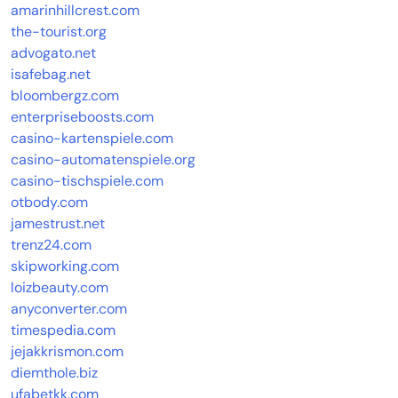
amarinhillcrest.com
the-tourist.org
advogato.net
isafebag.net
bloombergz.com
enterpriseboosts.com
casino-kartenspiele.com
casino-automatenspiele.org
casino-tischspiele.com
otbody.com
jamestrust.net
trenz24.com
skipworking.com
loizbeauty.com
anyconverter.com
timespedia.com
jejakkrismon.com
diemthole.biz
ufabetkk.com