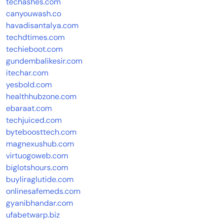
techashes.com
canyouwash.co
havadisantalya.com
techdtimes.com
techieboot.com
gundembalikesir.com
itechar.com
yesbold.com
healthhubzone.com
ebaraat.com
techjuiced.com
byteboosttech.com
magnexushub.com
virtuogoweb.com
biglotshours.com
buyliraglutide.com
onlinesafemeds.com
gyanibhandar.com
ufabetwarp.biz