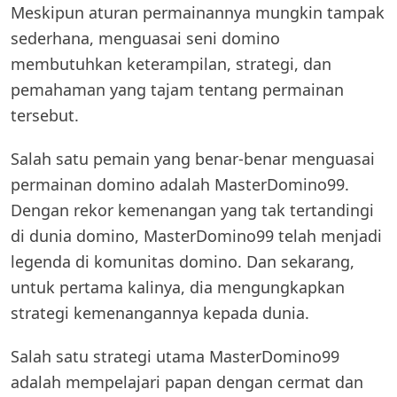
Meskipun aturan permainannya mungkin tampak
sederhana, menguasai seni domino
membutuhkan keterampilan, strategi, dan
pemahaman yang tajam tentang permainan
tersebut.
Salah satu pemain yang benar-benar menguasai
permainan domino adalah MasterDomino99.
Dengan rekor kemenangan yang tak tertandingi
di dunia domino, MasterDomino99 telah menjadi
legenda di komunitas domino. Dan sekarang,
untuk pertama kalinya, dia mengungkapkan
strategi kemenangannya kepada dunia.
Salah satu strategi utama MasterDomino99
adalah mempelajari papan dengan cermat dan