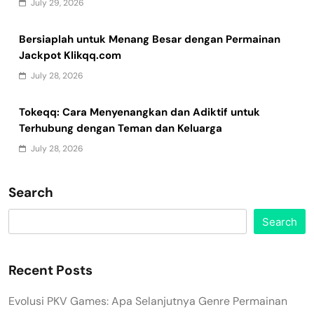
July 29, 2026
Bersiaplah untuk Menang Besar dengan Permainan
Jackpot Klikqq.com
July 28, 2026
Tokeqq: Cara Menyenangkan dan Adiktif untuk
Terhubung dengan Teman dan Keluarga
July 28, 2026
Search
Search
Recent Posts
Evolusi PKV Games: Apa Selanjutnya Genre Permainan