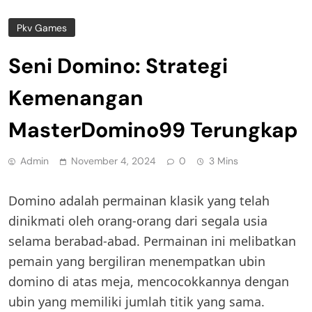
Pkv Games
Seni Domino: Strategi
Kemenangan
MasterDomino99 Terungkap
Admin
November 4, 2024
0
3 Mins
Domino adalah permainan klasik yang telah
dinikmati oleh orang-orang dari segala usia
selama berabad-abad. Permainan ini melibatkan
pemain yang bergiliran menempatkan ubin
domino di atas meja, mencocokkannya dengan
ubin yang memiliki jumlah titik yang sama.