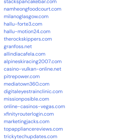
stackspancakebar.com
namheongfoodcourt.com
milanoglasgow.com
hallu-forte3.com
hallu-motion24.com
therockskippers.com
granfoss.net
allindiacafela.com
alpineskiracing2007.com
casino-vulkan-online.net
pitrepower.com
mediatown360.com
digitaleyestrainclinic.com
missionposible.com
online-casinos-vegas.com
xfinityrouterlogin.com
marketingjacks.com
topappliancereviews.com
trickytechupdates.com