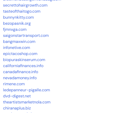
secrettohairgrowth.com
tasteofthaitogo.com
bunnynkitty.com
bezopasnik.org
fjmnxga.com
saigonstartransport.com
bangmaxwin.com
infonetive.com
epictacoshop.com
biopuraskinserum.com
californiafinances.info
canadafinance.info
nevadamoney.info
rimene.com
ledepanneur-pigalle.com
dvd-digest.net
theartistsmarketnola.com
chiranaplus.biz