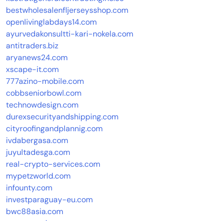
bestwholesalenfljerseysshop.com
openlivinglabdays14.com
ayurvedakonsultti-kari-nokela.com
antitraders.biz
aryanews24.com
xscape-it.com
777azino-mobile.com
cobbseniorbowl.com
technowdesign.com
durexsecurityandshipping.com
cityroofingandplannig.com
ivdabergasa.com
juyultadesga.com
real-crypto-services.com
mypetzworld.com
infounty.com
investparaguay-eu.com
bwc88asia.com