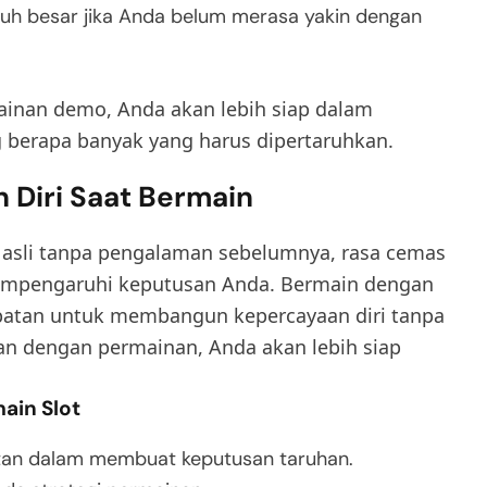
ruh besar jika Anda belum merasa yakin dengan
inan demo, Anda akan lebih siap dalam
berapa banyak yang harus dipertaruhkan.
Diri Saat Bermain
g asli tanpa pengalaman sebelumnya, rasa cemas
a mempengaruhi keputusan Anda. Bermain dengan
tan untuk membangun kepercayaan diri tanpa
an dengan permainan, Anda akan lebih siap
ain Slot
tan dalam membuat keputusan taruhan.