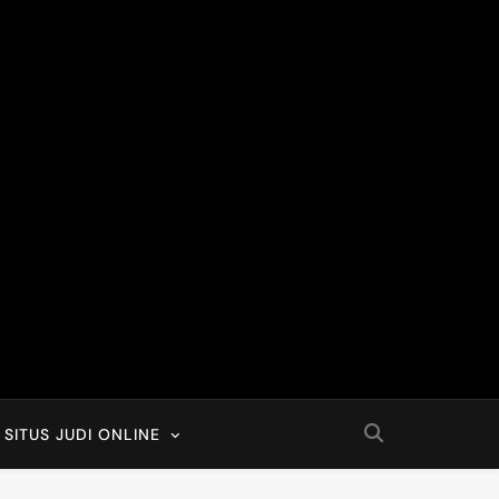
SITUS JUDI ONLINE