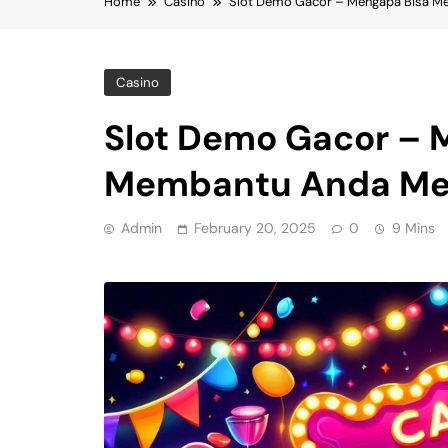
Home
Casino
Slot Demo Gacor – Mengapa Bisa M
Casino
Slot Demo Gacor – 
Membantu Anda Me
Admin
February 20, 2025
0
9 Mins