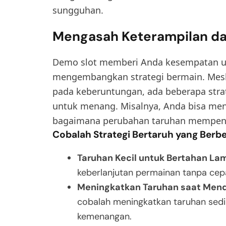
sungguhan.
Mengasah Keterampilan da
Demo slot memberi Anda kesempatan u
mengembangkan strategi bermain. Mesk
pada keberuntungan, ada beberapa stra
untuk menang. Misalnya, Anda bisa men
bagaimana perubahan taruhan mempen
Cobalah Strategi Bertaruh yang Berb
Taruhan Kecil untuk Bertahan La
keberlanjutan permainan tanpa cepa
Meningkatkan Taruhan saat Me
cobalah meningkatkan taruhan sedi
kemenangan.