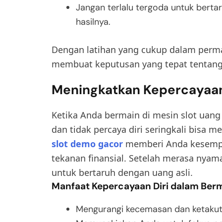
Jangan terlalu tergoda untuk berta
hasilnya.
Dengan latihan yang cukup dalam perma
membuat keputusan yang tepat tentang 
Meningkatkan Kepercayaan 
Ketika Anda bermain di mesin slot uan
dan tidak percaya diri seringkali bis
slot demo gacor
memberi Anda kesempa
tekanan finansial. Setelah merasa nyam
untuk bertaruh dengan uang asli.
Manfaat Kepercayaan Diri dalam Berm
Mengurangi kecemasan dan ketaku