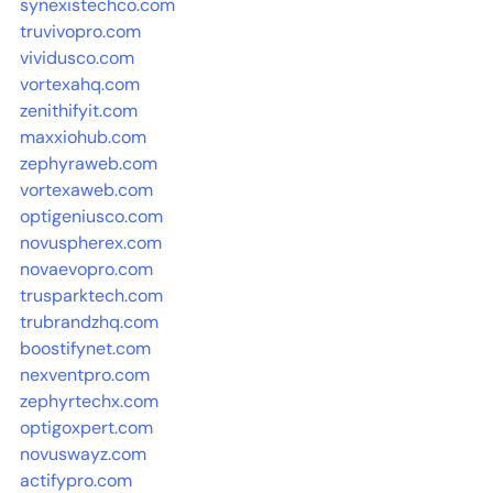
synexistechco.com
truvivopro.com
vividusco.com
vortexahq.com
zenithifyit.com
maxxiohub.com
zephyraweb.com
vortexaweb.com
optigeniusco.com
novuspherex.com
novaevopro.com
trusparktech.com
trubrandzhq.com
boostifynet.com
nexventpro.com
zephyrtechx.com
optigoxpert.com
novuswayz.com
actifypro.com