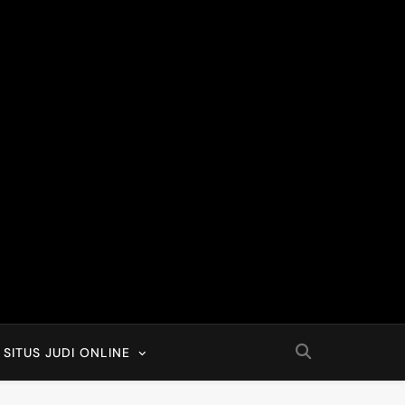
SITUS JUDI ONLINE