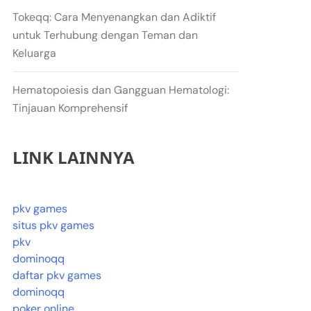
Tokeqq: Cara Menyenangkan dan Adiktif
untuk Terhubung dengan Teman dan
Keluarga
Hematopoiesis dan Gangguan Hematologi:
Tinjauan Komprehensif
LINK LAINNYA
pkv games
situs pkv games
pkv
dominoqq
daftar pkv games
dominoqq
poker online