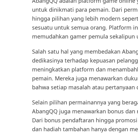
AbangQQ adalah platform game online
untuk dinikmati para pemain. Dari perm
hingga pilihan yang lebih modern seper
sesuatu untuk semua orang. Platform i
memudahkan gamer pemula sekalipun 
Salah satu hal yang membedakan AbangQ
dedikasinya terhadap kepuasan pelangg
meningkatkan platform dan menambahk
pemain. Mereka juga menawarkan duku
bahwa setiap masalah atau pertanyaan 
Selain pilihan permainannya yang bera
AbangQQ juga menawarkan bonus dan re
Dari bonus pendaftaran hingga promosi
dan hadiah tambahan hanya dengan mem