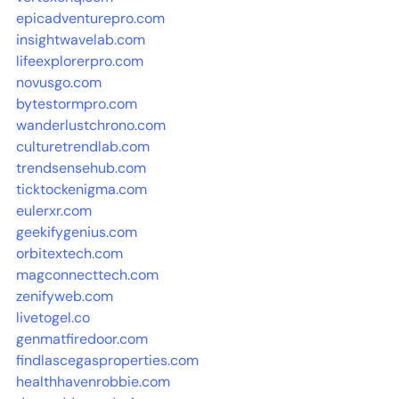
epicadventurepro.com
insightwavelab.com
lifeexplorerpro.com
novusgo.com
bytestormpro.com
wanderlustchrono.com
culturetrendlab.com
trendsensehub.com
ticktockenigma.com
eulerxr.com
geekifygenius.com
orbitextech.com
magconnecttech.com
zenifyweb.com
livetogel.co
genmatfiredoor.com
findlascegasproperties.com
healthhavenrobbie.com