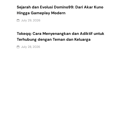
Sejarah dan Evolusi Domino99: Dari Akar Kuno
Hingga Gameplay Modern
July 29, 2026
Tokeqq: Cara Menyenangkan dan Adiktif untuk
Terhubung dengan Teman dan Keluarga
July 28, 2026