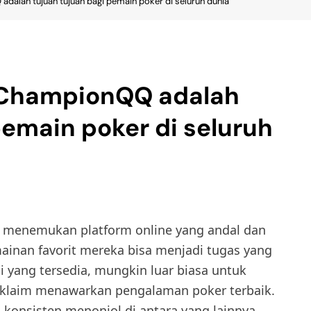
lah tujuan tujuan bagi pemain poker di seluruh dunia
ChampionQQ adalah
pemain poker di seluruh
, menemukan platform online yang andal dan
inan favorit mereka bisa menjadi tugas yang
 yang tersedia, mungkin luar biasa untuk
klaim menawarkan pengalaman poker terbaik.
 konsisten menonjol di antara yang lainnya