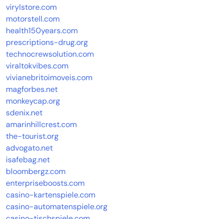
virylstore.com
motorstell.com
health150years.com
prescriptions-drug.org
technocrewsolution.com
viraltokvibes.com
vivianebritoimoveis.com
magforbes.net
monkeycap.org
sdenix.net
amarinhillcrest.com
the-tourist.org
advogato.net
isafebag.net
bloombergz.com
enterpriseboosts.com
casino-kartenspiele.com
casino-automatenspiele.org
casino-tischspiele.com