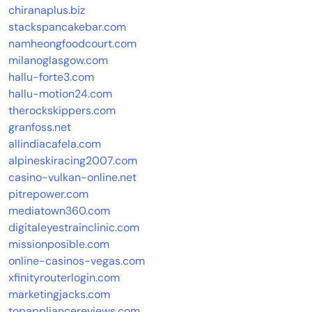
chiranaplus.biz
stackspancakebar.com
namheongfoodcourt.com
milanoglasgow.com
hallu-forte3.com
hallu-motion24.com
therockskippers.com
granfoss.net
allindiacafela.com
alpineskiracing2007.com
casino-vulkan-online.net
pitrepower.com
mediatown360.com
digitaleyestrainclinic.com
missionposible.com
online-casinos-vegas.com
xfinityrouterlogin.com
marketingjacks.com
topappliancereviews.com