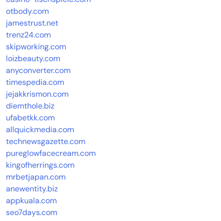
otbody.com
jamestrust.net
trenz24.com
skipworking.com
loizbeauty.com
anyconverter.com
timespedia.com
jejakkrismon.com
diemthole.biz
ufabetkk.com
allquickmedia.com
technewsgazette.com
pureglowfacecream.com
kingofherrings.com
mrbetjapan.com
anewentity.biz
appkuala.com
seo7days.com