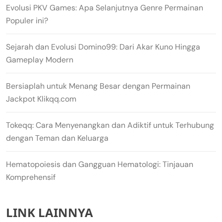
Evolusi PKV Games: Apa Selanjutnya Genre Permainan
Populer ini?
Sejarah dan Evolusi Domino99: Dari Akar Kuno Hingga
Gameplay Modern
Bersiaplah untuk Menang Besar dengan Permainan
Jackpot Klikqq.com
Tokeqq: Cara Menyenangkan dan Adiktif untuk Terhubung
dengan Teman dan Keluarga
Hematopoiesis dan Gangguan Hematologi: Tinjauan
Komprehensif
LINK LAINNYA