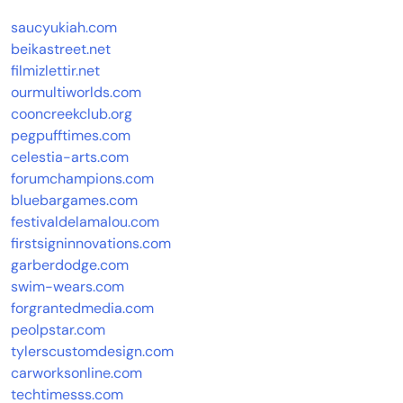
saucyukiah.com
beikastreet.net
filmizlettir.net
ourmultiworlds.com
cooncreekclub.org
pegpufftimes.com
celestia-arts.com
forumchampions.com
bluebargames.com
festivaldelamalou.com
firstsigninnovations.com
garberdodge.com
swim-wears.com
forgrantedmedia.com
peolpstar.com
tylerscustomdesign.com
carworksonline.com
techtimesss.com