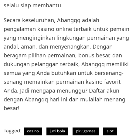
selalu siap membantu.
Secara keseluruhan, Abangqq adalah
pengalaman kasino online terbaik untuk pemain
yang menginginkan lingkungan permainan yang
andal, aman, dan menyenangkan. Dengan
beragam pilihan permainan, bonus besar, dan
dukungan pelanggan terbaik, Abangqq memiliki
semua yang Anda butuhkan untuk bersenang-
senang memainkan permainan kasino favorit
Anda. Jadi mengapa menunggu? Daftar akun
dengan Abangqq hari ini dan mulailah menang
besar!
Tagged:
casino
judi bola
pkv games
slot