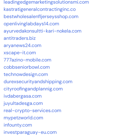
leadingedgemarketingsolutionsmi.com
kastratigeneralcontractinginc.co
bestwholesalenfljerseysshop.com
openlivinglabdays14.com
ayurvedakonsultti-kari-nokela.com
antitraders.biz
aryanews24.com
xscape-it.com
777azino-mobile.com
cobbseniorbowl.com
technowdesign.com
durexsecurityandshipping.com
cityroofingandplannig.com
ivdabergasa.com
juyultadesga.com
real-crypto-services.com
mypetzworld.com
infounty.com
investparaguay-eu.com