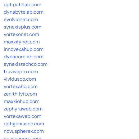
optipathlab.com
dynabytelab.com
evolvionet.com
synexisplus.com
vortexonet.com
maxxifynet.com
innovexahub.com
dynacorelab.com
synexistechco.com
truvivopro.com
vividusco.com
vortexahq.com
zenithifyit.com
maxxiohub.com
zephyraweb.com
vortexaweb.com
optigeniusco.com
novuspherex.com
novaevopro.com