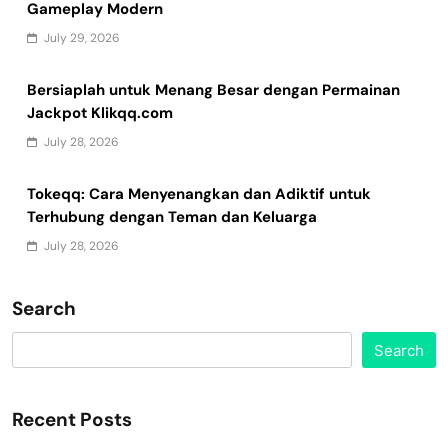
Gameplay Modern
July 29, 2026
Bersiaplah untuk Menang Besar dengan Permainan
Jackpot Klikqq.com
July 28, 2026
Tokeqq: Cara Menyenangkan dan Adiktif untuk
Terhubung dengan Teman dan Keluarga
July 28, 2026
Search
Search
Recent Posts