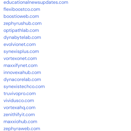
educationalnewsupdates.com
flexiboostco.com
boostioweb.com
zephyrushub.com
optipathlab.com
dynabytelab.com
evolvionet.com
synexisplus.com
vortexonet.com
maxxifynet.com
innovexahub.com
dynacorelab.com
synexistechco.com
truvivopro.com
vividusco.com
vortexahq.com
zenithifyit.com
maxxiohub.com
zephyraweb.com