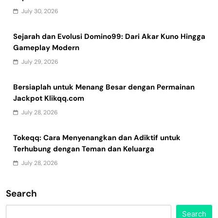
July 30, 2026
Sejarah dan Evolusi Domino99: Dari Akar Kuno Hingga
Gameplay Modern
July 29, 2026
Bersiaplah untuk Menang Besar dengan Permainan
Jackpot Klikqq.com
July 28, 2026
Tokeqq: Cara Menyenangkan dan Adiktif untuk
Terhubung dengan Teman dan Keluarga
July 28, 2026
Search
Search