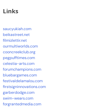
Links
saucyukiah.com
beikastreet.net
filmizlettir.net
ourmultiworlds.com
cooncreekclub.org
pegpufftimes.com
celestia-arts.com
forumchampions.com
bluebargames.com
festivaldelamalou.com
firstsigninnovations.com
garberdodge.com
swim-wears.com
forgrantedmedia.com