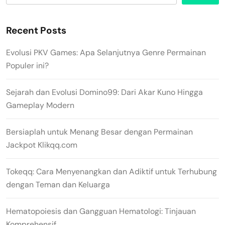
Recent Posts
Evolusi PKV Games: Apa Selanjutnya Genre Permainan
Populer ini?
Sejarah dan Evolusi Domino99: Dari Akar Kuno Hingga
Gameplay Modern
Bersiaplah untuk Menang Besar dengan Permainan
Jackpot Klikqq.com
Tokeqq: Cara Menyenangkan dan Adiktif untuk Terhubung
dengan Teman dan Keluarga
Hematopoiesis dan Gangguan Hematologi: Tinjauan
Komprehensif