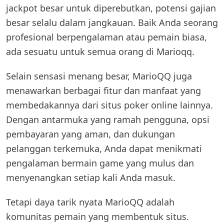
jackpot besar untuk diperebutkan, potensi gajian
besar selalu dalam jangkauan. Baik Anda seorang
profesional berpengalaman atau pemain biasa,
ada sesuatu untuk semua orang di Marioqq.
Selain sensasi menang besar, MarioQQ juga
menawarkan berbagai fitur dan manfaat yang
membedakannya dari situs poker online lainnya.
Dengan antarmuka yang ramah pengguna, opsi
pembayaran yang aman, dan dukungan
pelanggan terkemuka, Anda dapat menikmati
pengalaman bermain game yang mulus dan
menyenangkan setiap kali Anda masuk.
Tetapi daya tarik nyata MarioQQ adalah
komunitas pemain yang membentuk situs.