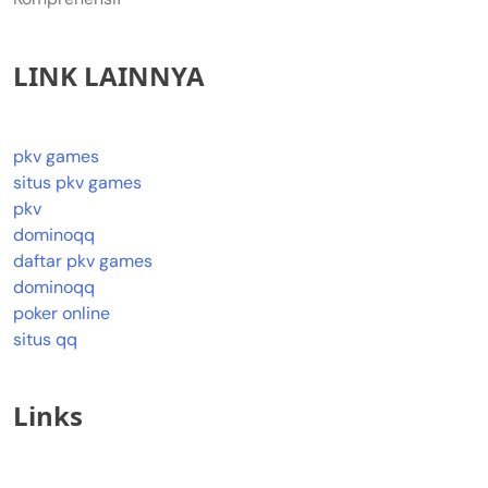
LINK LAINNYA
pkv games
situs pkv games
pkv
dominoqq
daftar pkv games
dominoqq
poker online
situs qq
Links