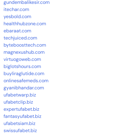
gundembalikesir.com
itechar.com
yesbold.com
healthhubzone.com
ebaraat.com
techjuiced.com
byteboosttech.com
magnexushub.com
virtuogoweb.com
biglotshours.com
buyliraglutide.com
onlinesafemeds.com
gyanibhandar.com
ufabetwarp.biz
ufabetclip.biz
expertufabet.biz
fantasyufabet.biz
ufabetsiam.biz
swissufabet.biz