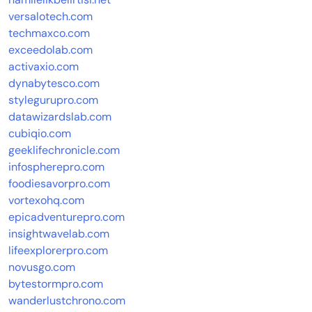
versalotech.com
techmaxco.com
exceedolab.com
activaxio.com
dynabytesco.com
stylegurupro.com
datawizardslab.com
cubiqio.com
geeklifechronicle.com
infospherepro.com
foodiesavorpro.com
vortexohq.com
epicadventurepro.com
insightwavelab.com
lifeexplorerpro.com
novusgo.com
bytestormpro.com
wanderlustchrono.com