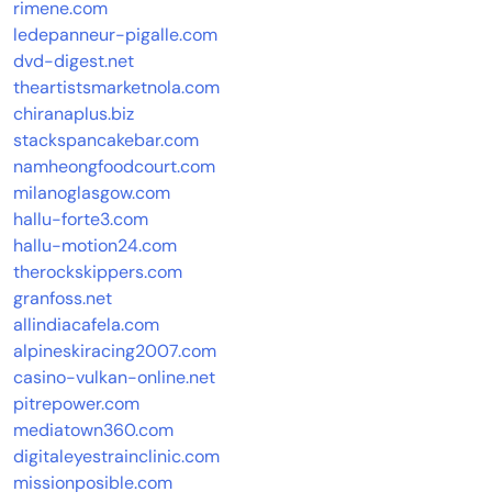
rimene.com
ledepanneur-pigalle.com
dvd-digest.net
theartistsmarketnola.com
chiranaplus.biz
stackspancakebar.com
namheongfoodcourt.com
milanoglasgow.com
hallu-forte3.com
hallu-motion24.com
therockskippers.com
granfoss.net
allindiacafela.com
alpineskiracing2007.com
casino-vulkan-online.net
pitrepower.com
mediatown360.com
digitaleyestrainclinic.com
missionposible.com